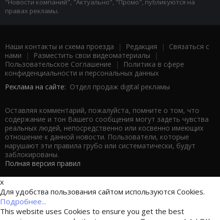
"Новости компаний", "Актуально", "Промо", публикуются на
правах рекламы.
Наши контакты и схема проезда
|
Редакция
|
Связаться с
нами
|
Разместить свои видеоматериалы
|
Пользовательское Соглашение
|
Политика в сфере
конфиденциальности и персональных данных
Реклама на сайте:
Отдел продаж digital рекламы
Оставляя комментарий, пожалуйста, помните о том, что
содержание и тон Вашего сообщения могут задеть чувства
реальных людей, непосредственно или косвенно имеющих
отношение к данной новости. Пользователи, которые
нарушают эти правила грубо или систематически, будут
заблокированы.
Полная версия правил
x
Для удобства пользования сайтом используются Cookies.
Подробнее...
This website uses Cookies to ensure you get the best