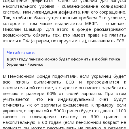
сокращения дефицита. “Одно из условий для запуска
накопительного уровня - сбалансирование солидарной
системы. Или ликвидация дефицита, или его сокращение.
Так, чтобы не было существенных проблем. Это условие,
которое в том числе выдвигается МВФ“, - отмечает
Николай Шамбир. Для этого в фонде рассматривают
возможность обязать тех, кто имеет права не платить
взносы в ПФ (аграрии, нотариусы и т.д), выплачивать ЕСВ.
Читай также:
В 2017 году пенсию можно будет оформить в любой точке
Украины - Розенко
В Пенсионном фонде подсчитали, если украинец будет
всю жизнь выплачивать ЕСВ и присоединится к
накопительной системе, к старости он сможет заработать
пенсию в размере 60% от своей зарплаты. При этом
учитывается, что на индивидуальный счет будут
отчислять 7% от зарплаты ежемесячно. К примеру, если
украинец с зарплатой в 5000 гривен будет отдавать 1100
гривен в солидарную систему и 350 гривен в
накопительную, к 60 годам (если пенсионной возраст не
повысят) он может рассчитывать на пенсию в размере