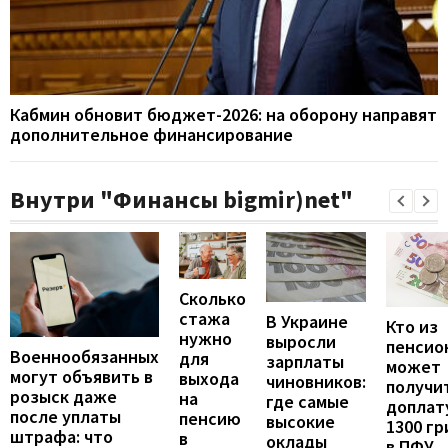
Кабмин обновит бюджет-2026: на оборону направят
дополнительное финансирование
Внутри "Финансы bigmir)net"
Сколько
стажа
В Украине
Кто из
нужно
выросли
пенсио
Военнообязанных
для
зарплаты
может
могут объявить в
выхода
чиновников:
получи
розыск даже
на
где самые
доплат
после уплаты
пенсию
высокие
1300 гр
штрафа: что
в
оклады
в ПФУ