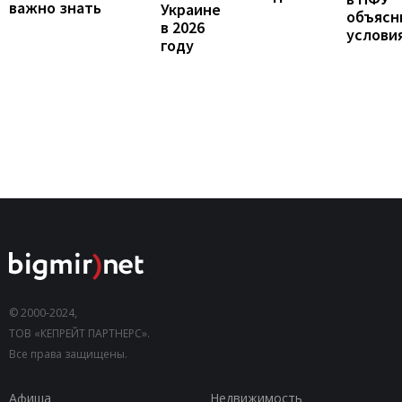
важно знать
Украине
объясн
в 2026
услови
году
© 2000-2024,
ТОВ «КЕПРЕЙТ ПАРТНЕРС».
Все права защищены.
Афиша
Недвижимость