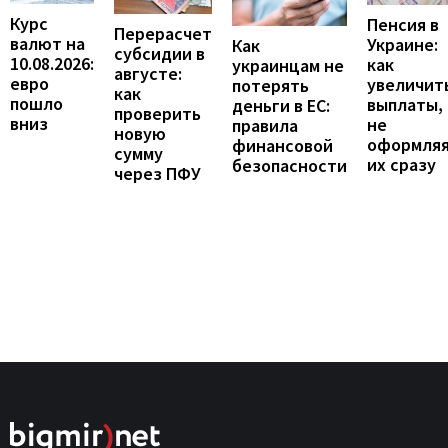
Курс
Пенсия в
Перерасчет
валют на
Украине:
Как
субсидии в
10.08.2026:
как
украинцам не
августе:
евро
увеличит
потерять
как
пошло
выплаты,
деньги в ЕС:
проверить
вниз
не
правила
новую
оформля
финансовой
сумму
их сразу
безопасности
через ПФУ