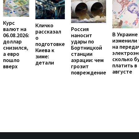
Курс
Кличко
валют на
Россия
рассказал
В Украине
06.08.2026:
наносит
о
изменили
доллар
удары по
подготовке
на переда
снизился,
Бортницкой
Киева к
электроэн
а евро
станции
зиме:
сколько б
пошло
аэрации: чем
детали
платить в
вверх
грозит
августе
повреждение