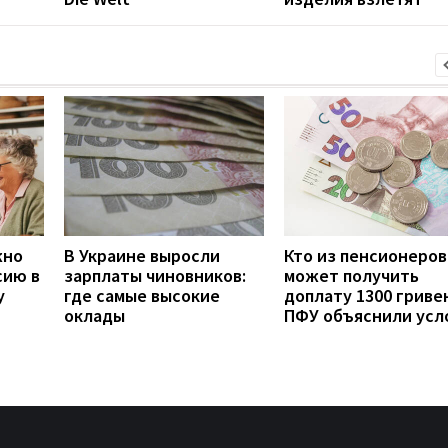
жно
В Украине выросли
Кто из пенсионеров
сию в
зарплаты чиновников:
может получить
у
где самые высокие
доплату 1300 гривен
оклады
ПФУ объяснили усл