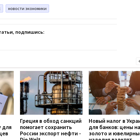
с
новости экономики
татьи, подпишись:
Греция в обход санкций
Новый налог в Укра
 для
помогает сохранить
для банков: цены н
цев
России экспорт нефти -
золото и ювелирны
Die Welt
изделия взлетят