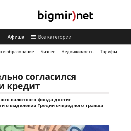
о
Афиша
Все категории
а и образование
Бизнес
Недвижимость
Тарифы
льно согласился
и кредит
ого валютного фонда достиг
ти о выделении Греции очередного транша