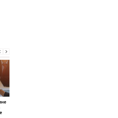
ине
Тарифы на газ в
Средняя зарплата в
а
Украине: Зачем нужны
Украине повысится 
е
годовые контракты
19 тыс грн - Кабмин