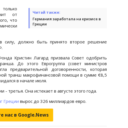
 только
Читай также:
чит от
Германия заработала на кризисе в
ого, что
Греции
омически
 в силу, должно быть принято второе решение
Ф.
Фонда Кристин Лагард призвала Совет одобрить
ранша. До этого Еврогруппа (совет министров
гла предварительной договоренности, которая
ной транш макрофинансовой помощи в сумме €8,5
идался в начале июля.
- третья. Она истекает в августе этого года.
лг Греции
вырос до 326 миллиардов евро.
е нас в Google.News