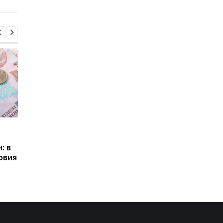
Пенсии для украинцев в
Банки усилили
Польше: кто может
контроль переводов:
: в
получать выплаты
какие операции мог
овия
заблокировать карт