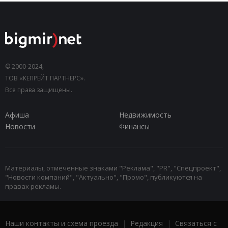
© 2000-2024,
ТОВ «КЕПРЕЙТ ПАРТНЕРС».
Все права защищены.
Афиша
Недвижимость
Новости
Финансы
Материалы, отмеченные знаками "Реклама", "PR", "Спецпроект",
"Новости компаний", "Актуально", "Промо", публикуются на
правах рекламы.
Наши контакты и схема проезда
|
Редакция
|
Связаться с