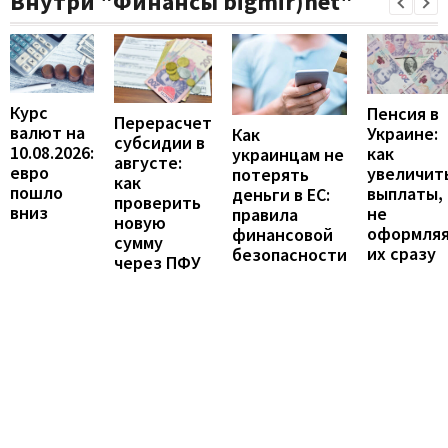
Внутри "Финансы bigmir)net"
Курс
Пенсия в
Перерасчет
валют на
Украине:
Как
субсидии в
10.08.2026:
как
украинцам не
августе:
евро
увеличит
потерять
как
пошло
выплаты,
деньги в ЕС:
проверить
вниз
не
правила
новую
оформля
финансовой
сумму
их сразу
безопасности
через ПФУ