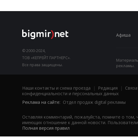
Афиша
© 2000-2024,
ТОВ «КЕПРЕЙТ ПАРТНЕРС».
Материалы,
Все права защищены.
рекламы.
Наши контакты и схема проезда
|
Редакция
|
Связа
конфиденциальности и персональных данных
Реклама на сайте:
Отдел продаж digital рекламы
Оставляя комментарий, пожалуйста, помните о том, 
имеющих отношение к данной новости. Пользователи,
Полная версия правил