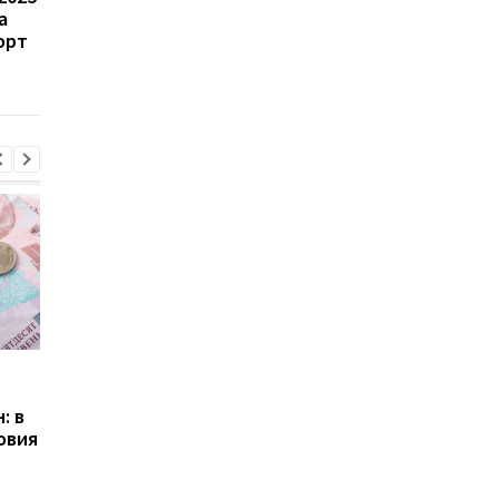
а
экспортировала почти
закрыли ТРЦ и бизне
орт
464 тыс. тонн сахара в
центр «Гулливер»
2025 году: кто основные
покупатели
Пенсии для украинцев в
Банки усилили
Польше: кто может
контроль переводов:
: в
получать выплаты
какие операции мог
овия
заблокировать карт