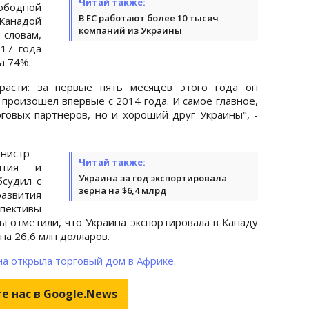
Читай также:
вободной
В ЕС работают более 10 тысяч
Канадой
компаний из Украины
 словам,
017 года
а 74%.
расти: за первые пять месяцев этого года он
 произошел впервые с 2014 года. И самое главное,
говых партнеров, но и хороший друг Украины", -
нистр -
Читай также:
вития и
Украина за год экспортировала
бсудил с
зерна на $6,4 млрд
азвития
пективы
ы отметили, что Украина экспортировала в Канаду
на 26,6 млн долларов.
на открыла торговый дом в Африке
.
е нас в Google.News