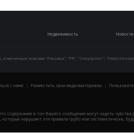
Недвижимость
Новости
 отмеченные знаками "Реклама", "PR", "Спецпроект", "Новости комп
ться с нами
|
Разместить свои видеоматериалы
|
Пользовате
что содержание и тон Вашего сообщения могут задеть чувства 
 которые нарушают эти правила грубо или систематически, буд