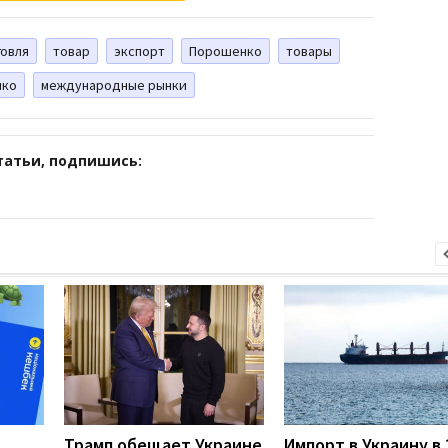
говля
товар
экспорт
Порошенко
товары
нко
международные рынки
татьи, подпишись:
Трамп обещает Украине
Импорт в Украину в 