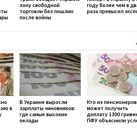
зону свободной
году более чем в дв
аты
торговли без пошлин
раза превысил эксп
ары
после войны
жно
В Украине выросли
Кто из пенсионеров
сию в
зарплаты чиновников:
может получить
у
где самые высокие
доплату 1300 гривен
оклады
ПФУ объяснили усл