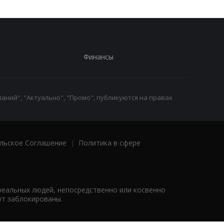
Финансы
аний", "Актуально", "Промо", публикуются на правах
льское Соглашение
|
Политика в сфере
реальных людей, непосредственно или косвенно
ут заблокированы.