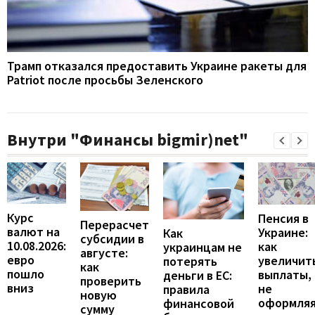
Трамп отказался предоставить Украине ракеты для
Patriot после просьбы Зеленского
Внутри "Финансы bigmir)net"
Курс
Пенсия в
Перерасчет
валют на
Украине:
Как
субсидии в
10.08.2026:
как
украинцам не
августе:
евро
увеличит
потерять
как
пошло
выплаты,
деньги в ЕС:
проверить
вниз
не
правила
новую
оформля
финансовой
сумму