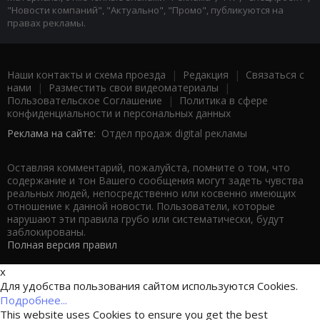
"Новости компаний", "Актуально", "Промо", публикуются на
правах рекламы.
Наши контакты и схема проезда
|
Редакция
|
Связаться с
нами
|
Разместить свои видеоматериалы
|
Пользовательское Соглашение
|
Политика в сфере
конфиденциальности и персональных данных
Реклама на сайте:
Отдел продаж digital рекламы
Оставляя комментарий, пожалуйста, помните о том, что
содержание и тон Вашего сообщения могут задеть чувства
реальных людей, непосредственно или косвенно имеющих
отношение к данной новости. Пользователи, которые
нарушают эти правила грубо или систематически, будут
заблокированы.
Полная версия правил
x
Для удобства пользования сайтом используются Cookies.
Подробнее...
This website uses Cookies to ensure you get the best