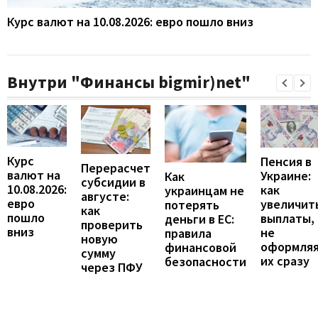
Курс валют на 10.08.2026: евро пошло вниз
Внутри "Финансы bigmir)net"
Курс
Пенсия в
Перерасчет
валют на
Украине:
Как
субсидии в
10.08.2026:
как
украинцам не
августе:
евро
увеличит
потерять
как
пошло
выплаты,
деньги в ЕС:
проверить
вниз
не
правила
новую
оформля
финансовой
сумму
их сразу
безопасности
через ПФУ