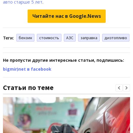
авто старше 5 лет
.
Читайте нас в Google.News
Теги:
бензин
стоимость
АЗС
заправка
дизтопливо
Не пропусти другие интересные статьи, подпишись:
bigmir)net в facebook
Статьи по теме