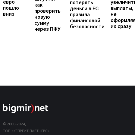
евро
увеличит
потерять
как
пошло
выплаты,
деньги в ЕС:
проверить
вниз
не
правила
новую
оформля
финансовой
сумму
их сразу
безопасности
через ПФУ
© 2000-2024,
ТОВ «КЕПРЕЙТ ПАРТНЕРС».