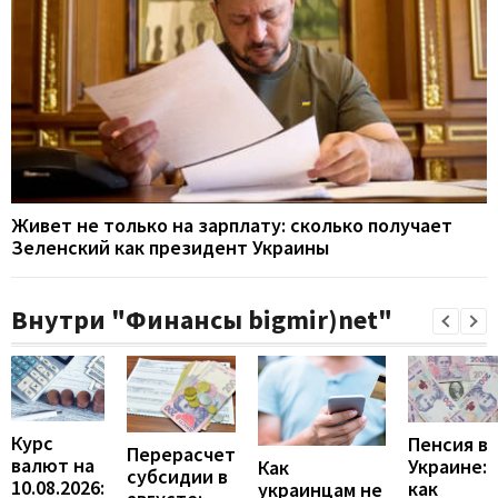
Живет не только на зарплату: сколько получает
Зеленский как президент Украины
Внутри "Финансы bigmir)net"
Курс
Пенсия в
Перерасчет
валют на
Украине:
Как
субсидии в
10.08.2026:
как
украинцам не