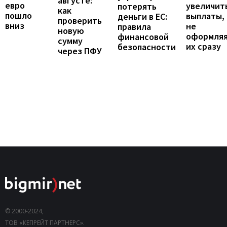
августе:
евро
увеличит
потерять
как
пошло
выплаты,
деньги в ЕС:
проверить
вниз
не
правила
новую
оформля
финансовой
сумму
их сразу
безопасности
через ПФУ
© 2000-2024,
ТОВ «КЕПРЕЙТ ПАРТНЕРС».