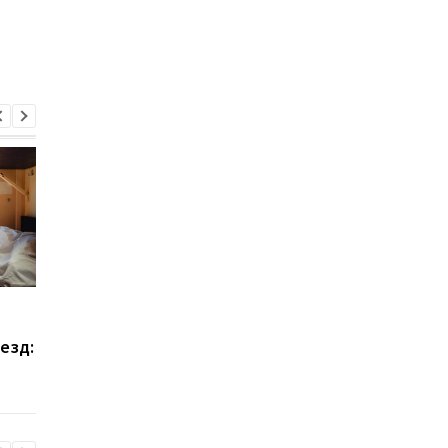
Индекс восприятия
Коррупция в Украине
коррупции: у Украины
главы Николаевской
езд:
минус один балл за год
областной МСЭК на
и 105 место из 180
$450 тысяч