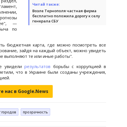
 раздел,
Читай также:
ламент,
Возле Тернополя частная фирма
лнении,
бесплатно положила дорогу к селу
рогнозы
генерала СБУ
ее", —
быча по
сть бюджетная карта, где можно посмотреть все
рование, зайдя на каждый объект, можно увидеть
е выполняют те или иные работы".
не увидели
результатов
борьбы с коррупцией в
етили, что в Украине были созданы учреждения,
цией.
е нас в Google.News
г городов
прозрачность