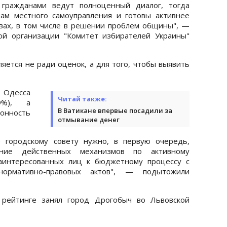
 гражданами ведут полноценный диалог, тогда
ам местного самоуправления и готовы активнее
вах, в том числе в решении проблем общины", —
ной организации "Комитет избирателей Украины"
ляется не ради оценок, а для того, чтобы выявить
 Одесса
Читай также:
9%), а
В Ватикане впервые посадили за
онность
отмывание денег
о городскому совету нужно, в первую очередь,
ние действенных механизмов по активному
аинтересованных лиц к бюджетному процессу с
нормативно-правовых актов", — подытожили
 рейтинге занял город Дрогобыч во Львовской