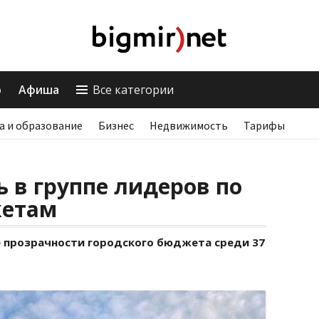
о
Афиша
Все категории
а и образование
Бизнес
Недвижимость
Тарифы
ь в группе лидеров по
жетам
е прозрачности городского бюджета среди 37