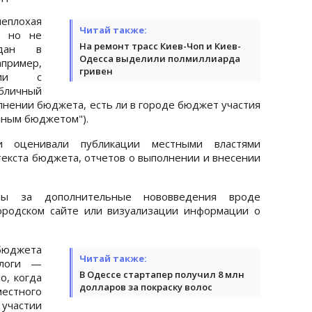
еплохая
Читай также:
, но не
На ремонт трасс Киев-Чоп и Киев-
ждан в
Одесса выделили полмиллиарда
ример,
гривен
ции с
убличный
лнении бюджета, есть ли в городе бюджет участия
нным бюджетом").
и оценивали публикации местными властями
текста бюджета, отчетов о выполнении и внесении
ллы за дополнительные нововведения вроде
ородском сайте или визуализации информации о
 бюджета
Читай также:
логи —
В Одессе стартапер получил 8 млн
о, когда
долларов за покраску волос
стного
 участии