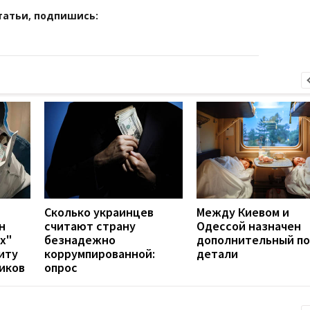
татьи, подпишись:
Сколько украинцев
Между Киевом и
н
считают страну
Одессой назначен
х"
безнадежно
дополнительный по
иту
коррумпированной:
детали
иков
опрос