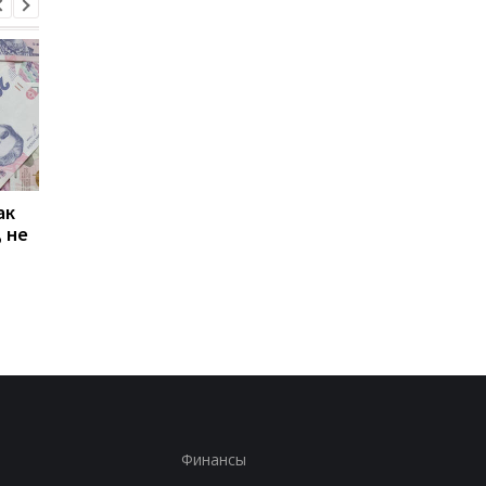
ак
Проезд по 30 грн в
Выплата 3100 грн ко
 не
Киеве: почему
Дню Независимости
работники с низкими
кому нужно подать
зарплатами уходят с
заявление в ПФУ
работы
Финансы