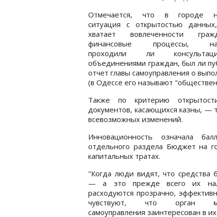
Отмечается, что в городе н
ситуация с открытостью данных
хватает вовлеченности гра
финансовые процессы, нап
проходили ли консульта
объединениями граждан, был ли п
отчет главы самоуправления о выпо
(в Одессе его называют "обществе
Также по критерию открытост
документов, касающихся казны, — 
всевозможных изменений.
Инновационность означала ба
отдельного раздела Бюджет на г
капитальных тратах.
"Когда люди видят, что средства
— а это прежде всего их на
расходуются прозрачно, эффективн
чувствуют, что орган ме
самоуправления заинтересован в их