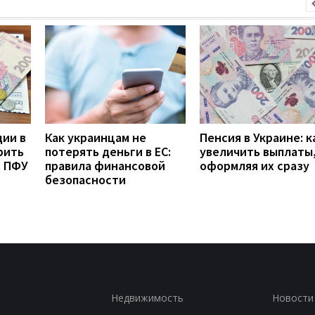
дии в
Как украинцам не
Пенсия в Украине: к
рить
потерять деньги в ЕС:
увеличить выплаты,
з ПФУ
правила финансовой
оформляя их сразу
безопасности
Недвижимость
Новости