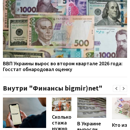
ВВП Украины вырос во втором квартале 2026 года:
Госстат обнародовал оценку
Внутри "Финансы bigmir)net"
Сколько
стажа
В Украине
Кто из
нужно
выросли