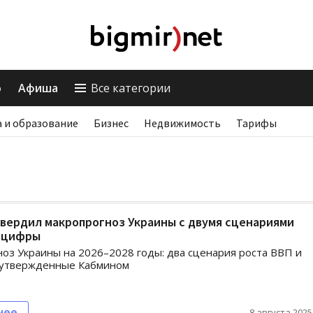
о
Афиша
Все категории
 и образование
Бизнес
Недвижимость
Тарифы
вердил макропрогноз Украины с двумя сценариями
: цифры
оз Украины на 2026–2028 годы: два сценария роста ВВП и
 утвержденные Кабмином
нее
8 августа 2025,