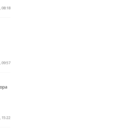
 08:18
 09:57
рора
 15:22