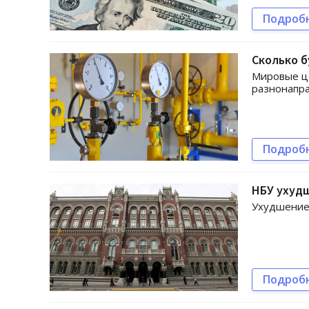
Подроб
Сколько б
Мировые це
разнонапр
Подроб
НБУ ухудш
Ухудшение 
Подроб