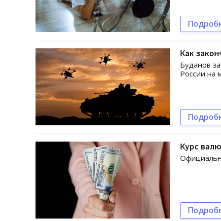
Подроб
Как закон
Буданов за
России на 
Подроб
Курс валю
Официальн
Подроб