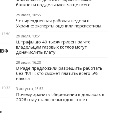
банкноты подделывают чаще всего
29 июля, 10:55
Четырехдневная рабочая неделя в
Украине: эксперты оценили перспективы
 13:50
29 июля, 13:51
Штрафы до 40 тысяч гривен: за что
владельцам газовых котлов могут
 МВФ
доначислить плату
29 июля, 16:20
В Раде предложили разрешить работать
без ФЛП: кто сможет платить всего 5%
налога
 10:32
3 августа, 15:53
Почему хранить сбережения в долларах в
2026 году стало невыгодно: ответ
в