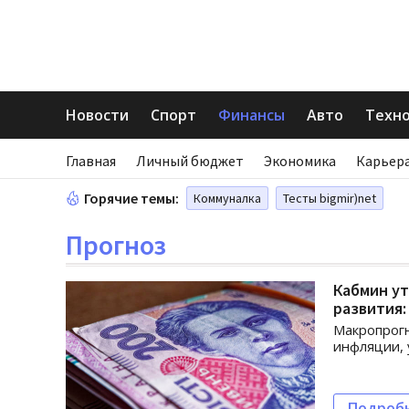
Новости
Спорт
Финансы
Авто
Техн
Главная
Личный бюджет
Экономика
Карьера
Горячие темы:
Коммуналка
Тесты bigmir)net
Прогноз
Кабмин ут
развития
Макропрогн
инфляции,
Подроб