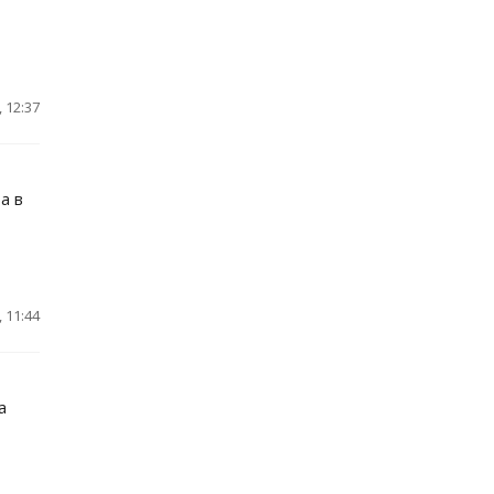
 12:37
а в
 11:44
а