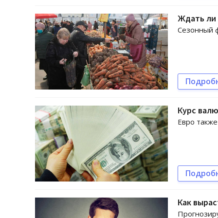
Ждать ли 
Сезонный ф
Подроб
Курс валю
Евро также
Подроб
Как вырас
Прогнозиру