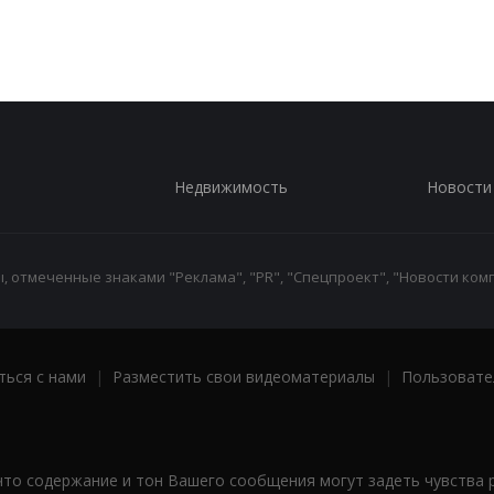
Недвижимость
Новости
 отмеченные знаками "Реклама", "PR", "Спецпроект", "Новости комп
ться с нами
|
Разместить свои видеоматериалы
|
Пользовате
что содержание и тон Вашего сообщения могут задеть чувства 