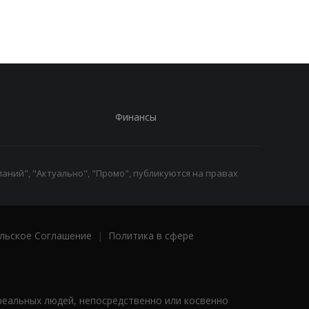
Финансы
аний", "Актуально", "Промо", публикуются на правах
льское Соглашение
|
Политика в сфере
реальных людей, непосредственно или косвенно