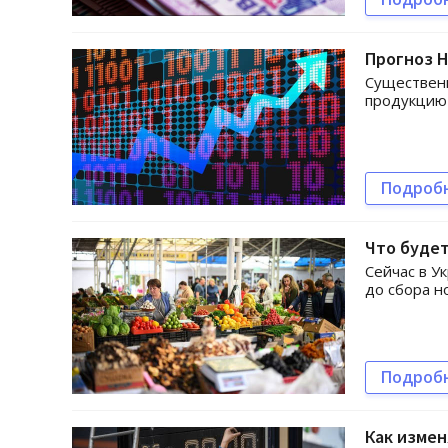
Прогноз Н
Существенн
продукцию
Подроб
Что будет
Сейчас в У
до сбора н
Подроб
Как измен