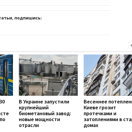
татьи, подпишись:
30
В Украине запустили
Весеннее потеплен
крупнейший
Киеве грозит
осте
биометановый завод:
протечками и
по
новые мощности
затоплениями в ст
отрасли
домах