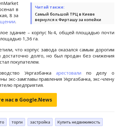
nMarket
Читай также:
рсенал в
Самый большой ТРЦ в Киеве
ая, 8 за
вернулся к Фирташу за копейки
бщении
.
лое здание – корпус №4, общей площадью почти
площадью 1,36 га.
етили, что корпус завода оказался самым дорогим
ся достаточно долго, но был продан без снижения
стал покупателем.
оводство Укргазбанка
арестовали
по делу о
ы экс-замглавы правления Укргазбанка, экс-члену
ителю предприятия.
е нас в Google.News
то
торги
застройка
Купить недвижимость