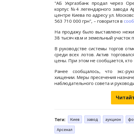
"АБ Укргазбанк продал через Ope
корпус №4 легендарного завода А
центре Киева по адресу ул. Московск
563 710 000 грн", – говорится в
соо
На продажу было выставлено нежи
38 тысяч кв.м и земельный участок 
В руководстве системы торгов отм
среди всех лотов. Актив торговал
цены. При этом не сообщается, кто 
Ранее сообщалось, что экс-рук
хищении. Меры пресечения назначен
наблюдательного совета и руковод
Читайт
Теги:
Киев
завод
аукцион
фо
Арсенал