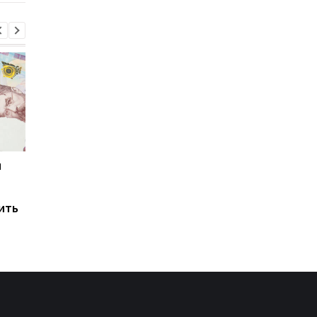
и
Мировые запасы
Остановка морского
топлива почти
коридора может
исчерпаны: эксперт
привести к снижени
ить
предупредил о рисках
производства
для Украины
железной руды