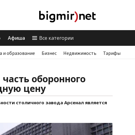
о
Афиша
Все категории
а и образование
Бизнес
Недвижимость
Тарифы
 часть оборонного
дную цену
ности столичного завода Арсенал является