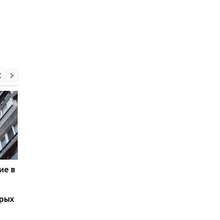
ие в
В Киеве сохраняются
На аукцион выстави
нестабильные графики
кредиты шести банк
отключений света: что
на сумму более 10 м
арых
говорят в Yasno
грн