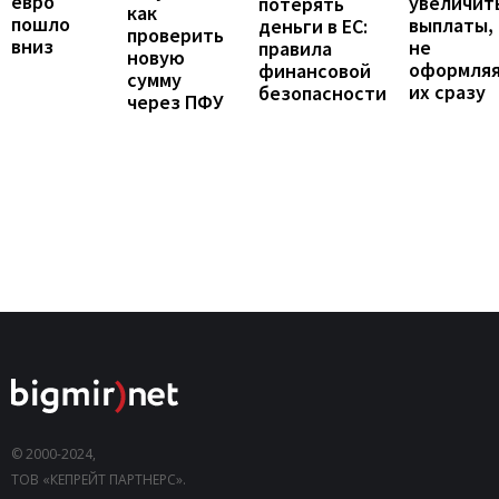
евро
увеличит
потерять
как
пошло
выплаты,
деньги в ЕС:
проверить
вниз
не
правила
новую
оформля
финансовой
сумму
их сразу
безопасности
через ПФУ
© 2000-2024,
ТОВ «КЕПРЕЙТ ПАРТНЕРС».