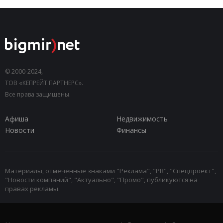
© 2000-2024,
ТОВ «КЕПРЕЙТ ПАРТНЕРС».
Все права защищены.
Афиша
Недвижимость
Новости
Финансы
Материалы, отмеченные знаками "Реклама", "PR", "Спецпроект",
"Новости компаний", "Актуально", "Промо", публикуются на
правах рекламы.