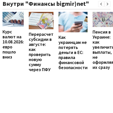
Внутри "Финансы bigmir)net"
Курс
Пенсия в
Перерасчет
валют на
Украине:
Как
субсидии в
10.08.2026:
как
украинцам не
августе:
евро
увеличит
потерять
как
пошло
выплаты,
деньги в ЕС:
проверить
вниз
не
правила
новую
оформля
финансовой
сумму
их сразу
безопасности
через ПФУ