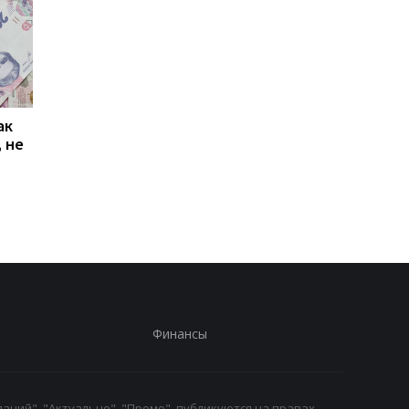
ак
Проезд по 30 грн в
Выплата 3100 грн ко
 не
Киеве: почему
Дню Независимости
работники с низкими
кому нужно подать
зарплатами уходят с
заявление в ПФУ
работы
Финансы
аний", "Актуально", "Промо", публикуются на правах