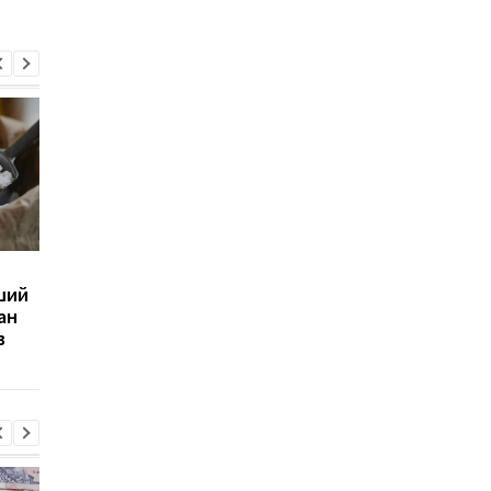
"Нафтогаз" увеличил
Украине для зимы не
ший
импорт электроэнергии
хватает более 4 млр
ан
из Европы
кубометров газа
в