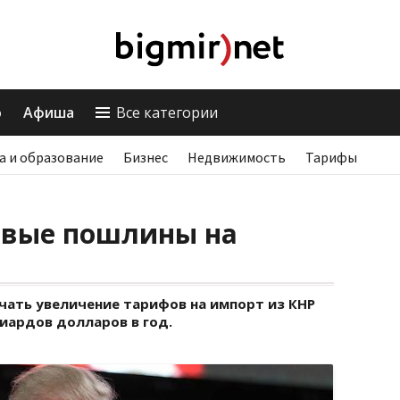
о
Афиша
Все категории
а и образование
Бизнес
Недвижимость
Тарифы
овые пошлины на
чать увеличение тарифов на импорт из КНР
иардов долларов в год.