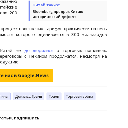
казанию
Читай также:
тайские
Bloomberg предрек Китаю
оло 200
исторический дефолт
 процесс повышения тарифов практически на весь
имость которого оценивается в 300 миллиардов
 Китай не
договорились
о торговых пошлинах.
переговоры с Пекином продолжатся, несмотря на
родукцию.
е нас в Google.News
лины
Дональд Трамп
Трамп
Торговая война
татьи, подпишись: