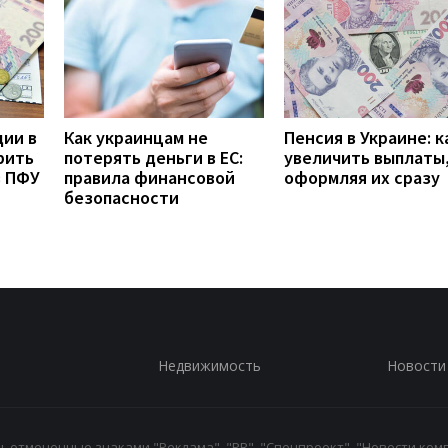
дии в
Как украинцам не
Пенсия в Украине: к
рить
потерять деньги в ЕС:
увеличить выплаты,
з ПФУ
правила финансовой
оформляя их сразу
безопасности
Недвижимость
Новости
 отмеченные знаками "Реклама", "PR", "Спецпроект", "Новости комп