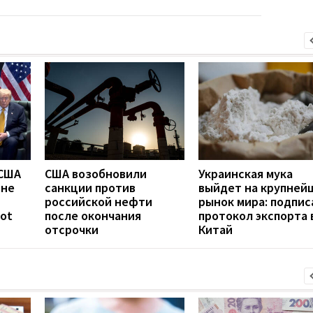
 США
США возобновили
Украинская мука
ине
санкции против
выйдет на крупней
российской нефти
рынок мира: подпис
iot
после окончания
протокол экспорта 
отсрочки
Китай