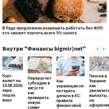
В Раде предложили разрешить работать без ФЛП:
кто сможет платить всего 5% налога
Внутри "Финансы bigmir)net"
Курс
Пенсия в
Перерасчет
валют на
Украине:
Как
субсидии в
10.08.2026:
как
украинцам не
августе:
евро
увеличит
потерять
как
пошло
выплаты,
деньги в ЕС:
проверить
вниз
не
правила
новую
оформля
финансовой
сумму