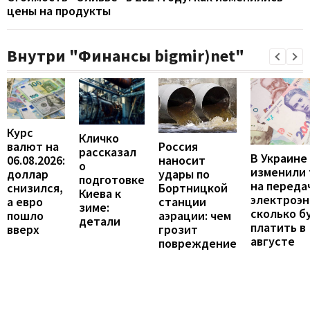
цены на продукты
Внутри "Финансы bigmir)net"
Курс
Кличко
валют на
Россия
рассказал
В Украине
06.08.2026:
наносит
о
изменили
доллар
удары по
подготовке
на переда
снизился,
Бортницкой
Киева к
электроэн
а евро
станции
зиме:
сколько б
пошло
аэрации: чем
детали
платить в
вверх
грозит
августе
повреждение