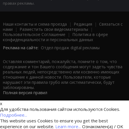
правах рекламы.
Наши контакты и схема проезда
|
Редакция
|
Связаться с
нами
|
Разместить свои видеоматериалы
|
Пользовательское Соглашение
|
Политика в сфере
конфиденциальности и персональных данных
Реклама на сайте:
Отдел продаж digital рекламы
Оставляя комментарий, пожалуйста, помните о том, что
содержание и тон Вашего сообщения могут задеть чувства
реальных людей, непосредственно или косвенно имеющих
отношение к данной новости. Пользователи, которые
нарушают эти правила грубо или систематически, будут
заблокированы.
Полная версия правил
x
Для удобства пользования сайтом используются Cookies.
Подробнее...
This website uses Cookies to ensure you get the best
experience on our website.
Learn more...
Ознакомлен(а) / OK