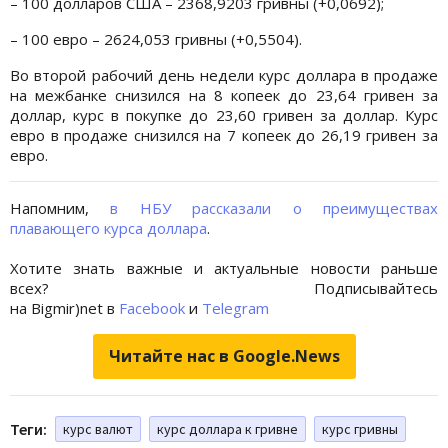
– 100 долларов США – 2368,9203 гривны (+0,0692);
– 100 евро – 2624,053 гривны (+0,5504).
Во второй рабочий день недели курс доллара в продаже
на межбанке снизился на 8 копеек до 23,64 гривен за
доллар, курс в покупке до 23,60 гривен за доллар. Курс
евро в продаже снизился на 7 копеек до 26,19 гривен за
евро.
Напомним,
в НБУ рассказали о преимуществах
плавающего курса доллара
.
Хотите знать важные и актуальные новости раньше
всех? Подписывайтесь
на Bigmir)net в
Facebook
и
Telegram
Читайте нас в Google.News
Теги:
курс валют
курс доллара к гривне
курс гривны