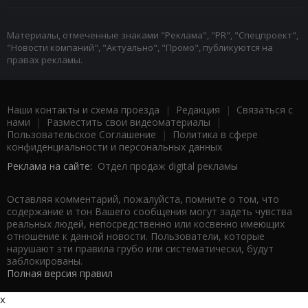
Материалы, отмеченные знаками "Реклама", "PR", "Спецпроект",
"Новости компаний", "Актуально", "Промо", публикуются на
правах рекламы.
Наши контакты и схема проезда
|
Редакция
|
Связаться с
нами
|
Разместить свои видеоматериалы
|
Пользовательское Соглашение
|
Политика в сфере
конфиденциальности и персональных данных
Реклама на сайте:
Отдел продаж digital рекламы
Оставляя комментарий, пожалуйста, помните о том, что
содержание и тон Вашего сообщения могут задеть чувства
реальных людей, непосредственно или косвенно имеющих
отношение к данной новости. Пользователи, которые
нарушают эти правила грубо или систематически, будут
заблокированы.
Полная версия правил
x