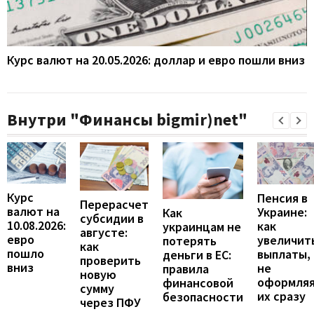
Курс валют на 20.05.2026: доллар и евро пошли вниз
Внутри "Финансы bigmir)net"
Курс
Пенсия в
Перерасчет
валют на
Украине:
Как
субсидии в
10.08.2026:
как
украинцам не
августе:
евро
увеличит
потерять
как
пошло
выплаты,
деньги в ЕС:
проверить
вниз
не
правила
новую
оформля
финансовой
сумму
их сразу
безопасности
через ПФУ