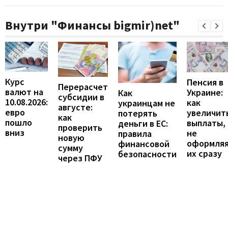
Внутри "Финансы bigmir)net"
Курс
Пенсия в
Перерасчет
валют на
Украине:
Как
субсидии в
10.08.2026:
как
украинцам не
августе:
евро
увеличит
потерять
как
пошло
выплаты,
деньги в ЕС:
проверить
вниз
не
правила
новую
оформля
финансовой
сумму
их сразу
безопасности
через ПФУ