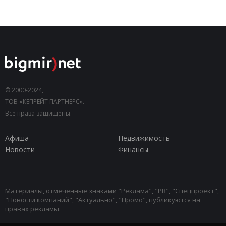
© 2000-2024,
ТОВ «КЕПРЕЙТ ПАРТНЕРС».
Все права защищены.
Афиша
Недвижимость
Новости
Финансы
Материалы, отмеченные знаками "Реклама", "PR", "Спецпроект",
"Новости компаний", "Актуально", "Промо", публикуются на
правах рекламы.