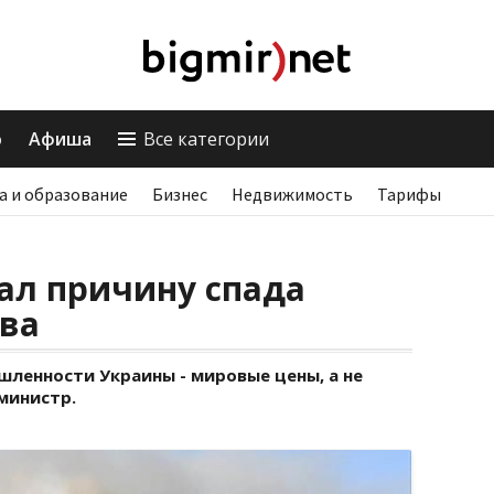
о
Афиша
Все категории
а и образование
Бизнес
Недвижимость
Тарифы
ал причину спада
ва
шленности Украины - мировые цены, а не
 министр.