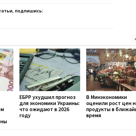
татьи, подпишись:
ЕБРР ухудшил прогноз
В Минэкономики
для экономики Украины:
оценили рост цен н
ем
что ожидают в 2026
продукты в ближа
году
время
аны