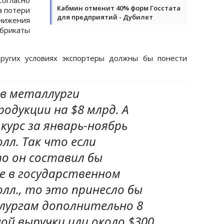
Кабмин отменит 40% форм Госстата
а потери
для предприятий - Дубилет
снижения
брикаты
других условиях экспортеры должны бы понести
цев металлурги
одукции на $8 млрд. А
курс за январь-ноябрь
лл. Так что если
о он составил бы
е в государственном
лл., то это принесло бы
лургам дополнительно 8
ой выручки или около $300