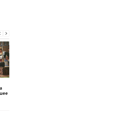
Прогноз роста ВВП и
Американо-украинск
а
инфляции на 2026 год -
фонд восстановлен
йшее
НБУ
начал прием проект