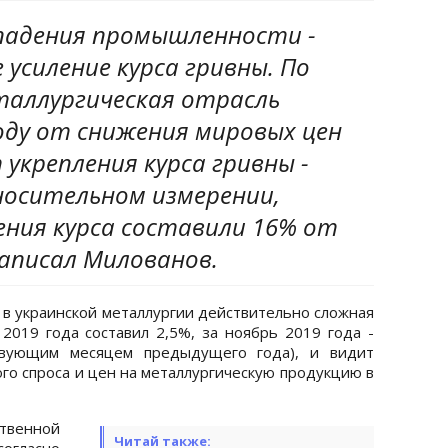
 падения промышленности -
 усиление курса гривны. По
таллургическая отрасль
оду от снижения мировых цен
т укрепления курса гривны -
тносительном измерении,
ения курса составили 16% от
написал Милованов.
 в украинской металлургии действительно сложная
 2019 года составил 2,5%, за ноябрь 2019 года -
твующим месяцем предыдущего года), и видит
го спроса и цен на металлургическую продукцию в
венной
Читай также:
огласно