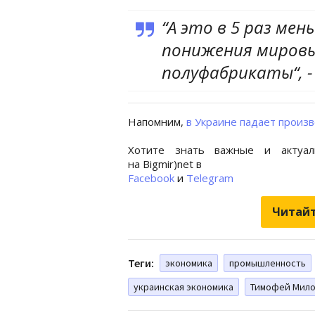
“А это в 5 раз ме
понижения мировы
полуфабрикаты“, 
Напомним,
в Украине падает произ
Хотите знать важные и актуал
на Bigmir)net в
Facebook
и
Telegram
Читайт
Теги:
экономика
промышленность
украинская экономика
Тимофей Мило