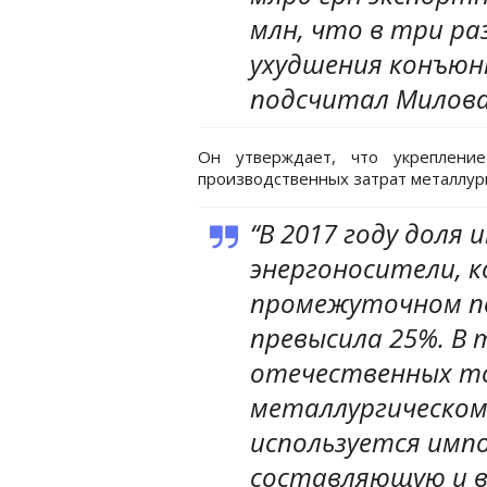
млн, что в три ра
ухудшения конъюнк
подсчитал Милова
Он утверждает, что укреплени
производственных затрат металлург
“В 2017 году доля
энергоносители, 
промежуточном п
превысила 25%. В 
отечественных то
металлургическом
используется имп
составляющую и в