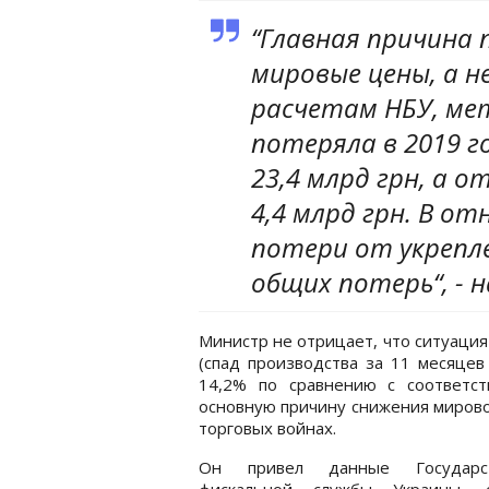
“Главная причина
мировые цены, а не
расчетам НБУ, ме
потеряла в 2019 г
23,4 млрд грн, а о
4,4 млрд грн. В о
потери от укрепл
общих потерь“, - 
Министр не отрицает, что ситуация
(спад производства за 11 месяцев
14,2% по сравнению с соответс
основную причину снижения мирово
торговых войнах.
Он привел данные Государст
фискальной службы Украины, с