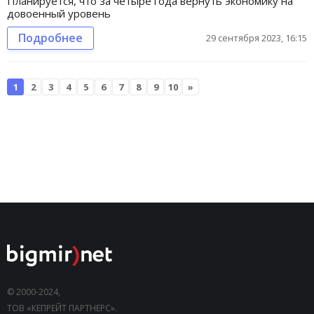
Планируется, что за четыре года вернуть экономику на
довоенный уровень
Подробнее
29 сентября 2023, 16:15
1
2
3
4
5
6
7
8
9
10
»
© 2000-2024,
ТОВ «КЕПРЕЙТ ПАРТНЕРС».