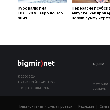
Курс валют на
Перерасчет субси
10.08.2026: евро пошло
августе: как прове
вниз
новую сумму чере
Афиша
© 2000-2024,
ТОВ «КЕПРЕЙТ ПАРТНЕРС».
Материалы,
Все права защищены.
рекламы.
Наши контакты и схема проезда
|
Редакция
|
Связа