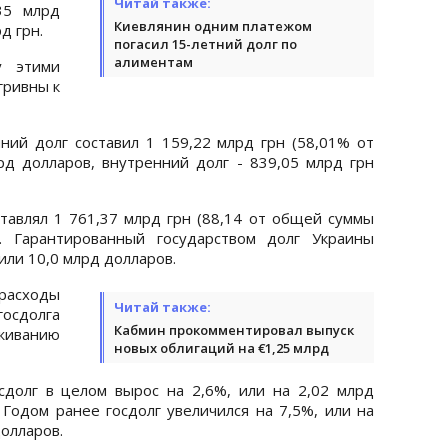
Читай также:
35 млрд
Киевлянин одним платежом
д грн.
погасил 15-летний долг по
алиментам
у этими
гривны к
ий долг составил 1 159,22 млрд грн (58,01% от
д долларов, внутренний долг - 839,05 млрд грн
тавлял 1 761,37 млрд грн (88,14 от общей суммы
. Гарантированный государством долг Украины
 или 10,0 млрд долларов.
расходы
Читай также:
сдолга
Кабмин прокомментировал выпуск
уживанию
новых облигаций на €1,25 млрд
сдолг в целом вырос на 2,6%, или на 2,02 млрд
 Годом ранее госдолг увеличился на 7,5%, или на
долларов.