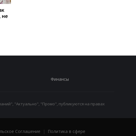
ак
Проезд по 30 грн в
Выплата 3100 грн ко
 не
Киеве: почему
Дню Независимости
работники с низкими
кому нужно подать
зарплатами уходят с
заявление в ПФУ
работы
Финансы
аний", "Актуально", "Промо", публикуются на правах
льское Соглашение
|
Политика в сфере