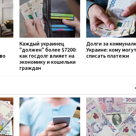
Каждый украинец
Долги за коммуналк
"должен" более $7200:
Украине: кому могу
 во
как госдолг влияет на
списать платежи
экономику и кошельки
граждан