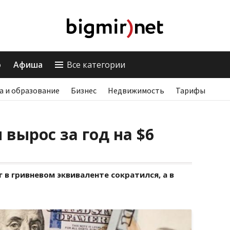
о
Афиша
Все категории
а и образование
Бизнес
Недвижимость
Тарифы
 вырос за год на $6
 в гривневом эквиваленте сократился, а в