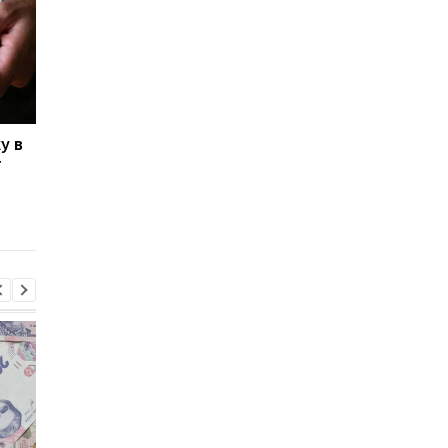
у в
Автовзыскание налогов
Украинцы накопили 9
т
принесло бюджету 876
млн долгов: главные
млн грн: как работает
причины и статисти
система
взысканий