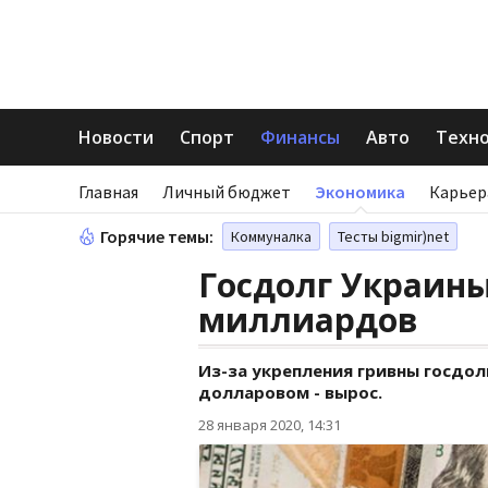
Новости
Спорт
Финансы
Авто
Техн
Главная
Личный бюджет
Экономика
Карьер
Горячие темы:
Коммуналка
Тесты bigmir)net
Госдолг Украины
миллиардов
Из-за укрепления гривны госдолг
долларовом - вырос.
28 января 2020, 14:31