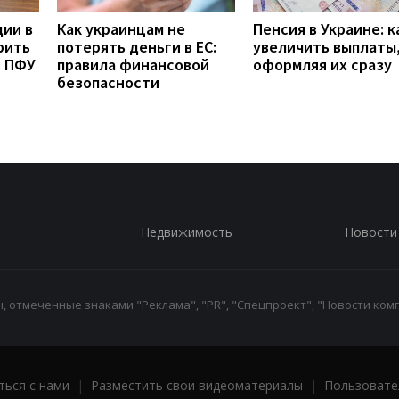
дии в
Как украинцам не
Пенсия в Украине: к
рить
потерять деньги в ЕС:
увеличить выплаты,
з ПФУ
правила финансовой
оформляя их сразу
безопасности
Недвижимость
Новости
 отмеченные знаками "Реклама", "PR", "Спецпроект", "Новости комп
ться с нами
|
Разместить свои видеоматериалы
|
Пользовате