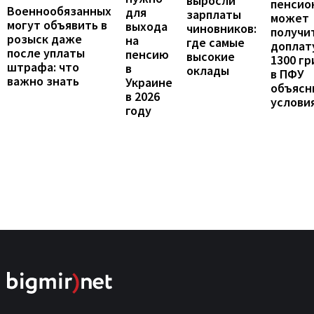
выросли
пенсио
Военнообязанных
для
зарплаты
может
могут объявить в
выхода
чиновников:
получи
розыск даже
на
где самые
доплат
после уплаты
пенсию
высокие
1300 гр
штрафа: что
в
оклады
в ПФУ
важно знать
Украине
объясн
в 2026
услови
году