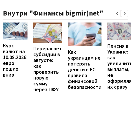
Внутри "Финансы bigmir)net"
Курс
Пенсия в
Перерасчет
валют на
Украине:
Как
субсидии в
10.08.2026:
как
украинцам не
августе:
евро
увеличит
потерять
как
пошло
выплаты,
деньги в ЕС:
проверить
вниз
не
правила
новую
оформля
финансовой
сумму
их сразу
безопасности
через ПФУ