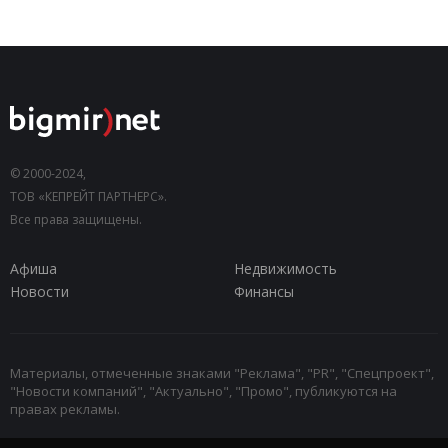
© 2000-2024,
ТОВ «КЕПРЕЙТ ПАРТНЕРС».
Все права защищены.
Афиша
Недвижимость
Новости
Финансы
Материалы, отмеченные знаками "Реклама", "PR", "Спецпроект",
"Новости компаний", "Актуально", "Промо", публикуются на
правах рекламы.