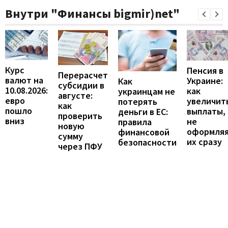
Внутри "Финансы bigmir)net"
Курс
Пенсия в
Перерасчет
валют на
Украине:
Как
субсидии в
10.08.2026:
как
украинцам не
августе:
евро
увеличит
потерять
как
пошло
выплаты,
деньги в ЕС:
проверить
вниз
не
правила
новую
оформля
финансовой
сумму
их сразу
безопасности
через ПФУ