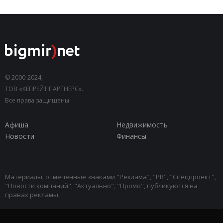
© 2000-2024,
ТОВ «КЕПРЕЙТ ПАРТНЕРС».
Все права защищены.
Афиша
Недвижимость
Новости
Финансы
Материалы, отмеченные знаками "Реклама", "PR", "Спецпроект",
"Новости компаний", "Актуально", "Промо", публикуются на
правах рекламы.