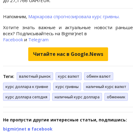
до 27,1766 UAH/EUR.
Напомним,
Маркарова спрогнозировала курс гривны.
Хотите знать важные и актуальные новости раньше
всех? Подписывайтесь на Bigmir)net в
Facebook
и
Telegram
Читайте нас в Google.News
Теги:
валютный рынок
курс валют
обмен валют
курс доллара к гривне
курс гривны
наличный курс валют
курс доллара сегодня
наличный курс доллара
обменник
Не пропусти другие интересные статьи, подпишись:
bigmir)net в facebook