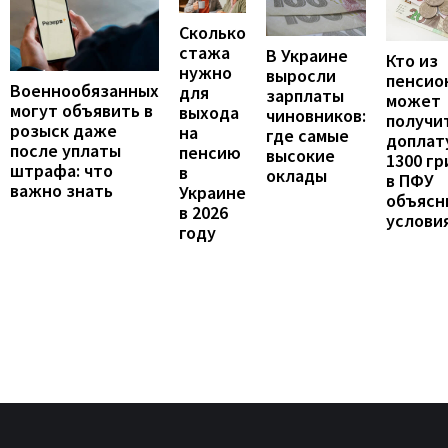
Сколько
стажа
В Украине
Кто из
нужно
выросли
пенсио
Военнообязанных
для
зарплаты
может
могут объявить в
выхода
чиновников:
получи
розыск даже
на
где самые
доплат
после уплаты
пенсию
высокие
1300 гр
штрафа: что
в
оклады
в ПФУ
важно знать
Украине
объясн
в 2026
услови
году