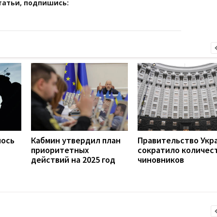
татьи, подпишись:
лось
Кабмин утвердил план
Правительство Укр
приоритетных
сократило количес
действий на 2025 год
чиновников