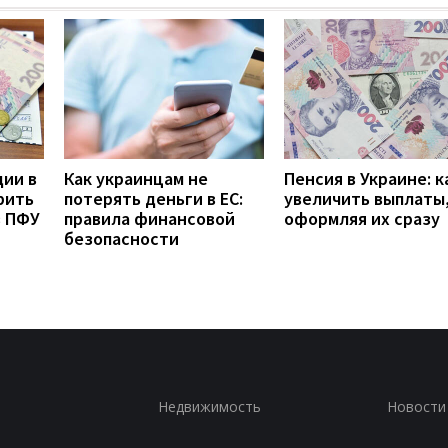
дии в
Как украинцам не
Пенсия в Украине: к
рить
потерять деньги в ЕС:
увеличить выплаты,
з ПФУ
правила финансовой
оформляя их сразу
безопасности
Недвижимость
Новости