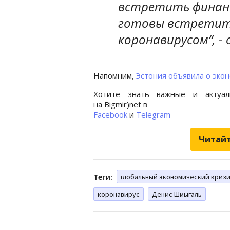
встретить финанс
готовы встретить
коронавирусом“, -
Напомним,
Эстония объявила о экон
Хотите знать важные и актуал
на Bigmir)net в
Facebook
и
Telegram
Читайт
Теги:
глобальный экономический криз
коронавирус
Денис Шмыгаль