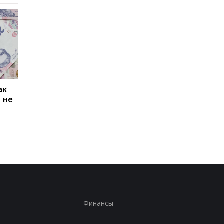
ак
Проезд по 30 грн в
Выплата 3100 грн ко
 не
Киеве: почему
Дню Независимости
работники с низкими
кому нужно подать
зарплатами уходят с
заявление в ПФУ
работы
Финансы