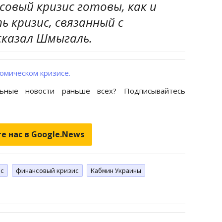
овый кризис готовы, как и
 кризис, связанный с
 сказал Шмыгаль.
омическом кризисе.
ьные новости раньше всех? Подписывайтесь
е нас в Google.News
ис
финансовый кризис
Кабмин Украины