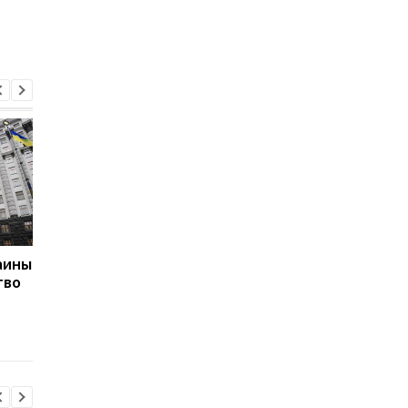
аины
Кабмин нашел для
Кабмин утвердил
тво
Агентства оборонных
бюджет Пенсионног
закупок 10 млрд
фонда Украины