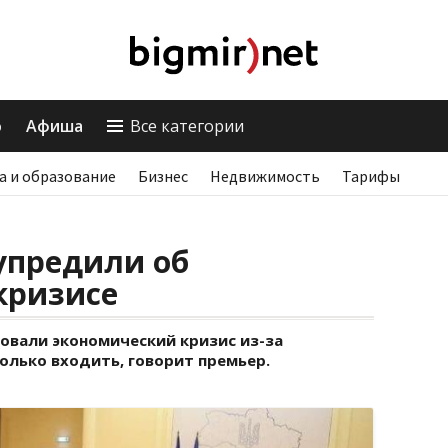
о
Афиша
Все категории
а и образование
Бизнес
Недвижимость
Тарифы
упредили об
кризисе
овали экономический кризис из-за
только входить, говорит премьер.