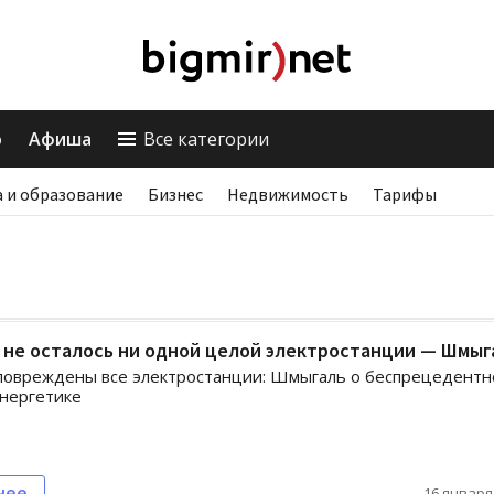
о
Афиша
Все категории
 и образование
Бизнес
Недвижимость
Тарифы
 не осталось ни одной целой электростанции — Шмыг
 повреждены все электростанции: Шмыгаль о беспрецедент
энергетике
нее
16 января,