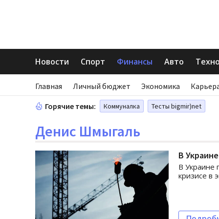
Новости
Спорт
Финансы
Авто
Техн
Главная
Личный бюджет
Экономика
Карьера
Горячие темы:
Коммуналка
Тесты bigmir)net
Денис Шмыгаль
В Украине
В Украине
кризисе в 
Подроб