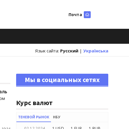
Почта
Искать
Язык сайта:
Русский
|
Українська
Мы в социальных сетях
аль
ном
Курс валют
ТЕНЕВОЙ РЫНОК
НБУ
02.12.2024
1 USD
1 EUR
1 RUB
 19:34