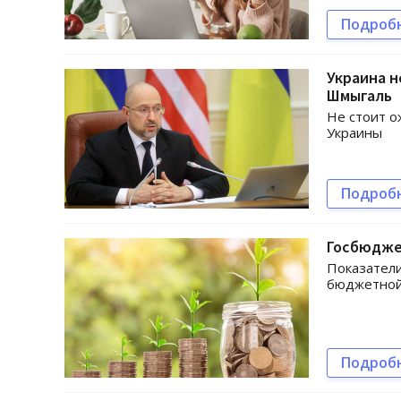
Подроб
Украина н
Шмыгаль
Не стоит о
Украины
Подроб
Госбюджет
Показатели
бюджетной
Подроб