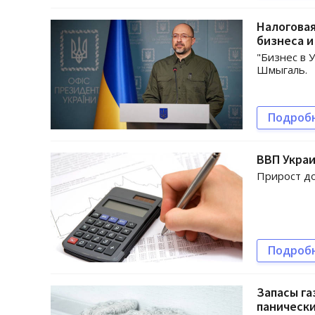
Налоговая
бизнеса 
"Бизнес в 
Шмыгаль.
Подроб
ВВП Украи
Прирост до
Подроб
Запасы га
панически