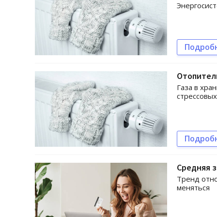
Энергосист
Подроб
Отопитель
Газа в хра
стрессовых
Подроб
Средняя з
Тренд отно
меняться