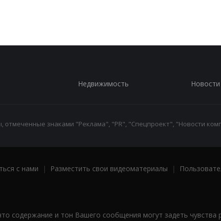
Недвижимость
Новости
 отмеченные знаками "Реклама", "PR", "Спецпроект", "Новости комп
ться с нами
|
Разместить свои видеоматериалы
|
Пользовате
что содержание и тон Вашего сообщения могут задеть чувства 