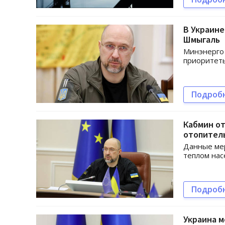
В Украине
Шмыгаль
Минэнерго 
приоритет
Подроб
Кабмин от
отопител
Данные мер
теплом нас
Подроб
Украина м