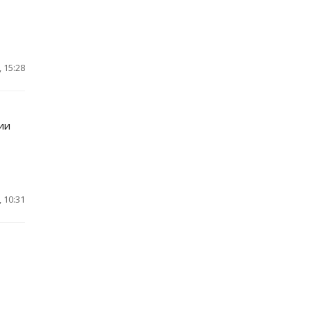
 15:28
ии
 10:31