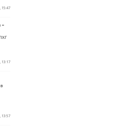
 15:47
 –
 ПХГ
 13:17
 в
 13:57