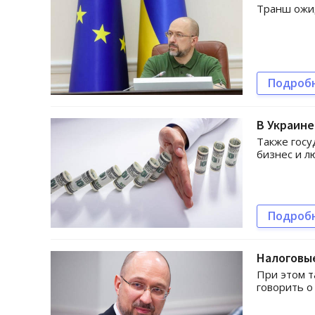
Транш ожид
Подроб
В Украине
Также госу
бизнес и л
Подроб
Налоговые
При этом т
говорить о