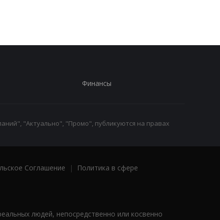
Финансы
аний", "Актуально", "Промо", публикуются на правах
льское Соглашение
|
Политика в сфере
реальных людей, непосредственно или косвенно