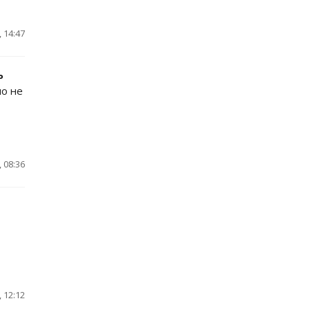
 14:47
ь
но не
 08:36
 12:12