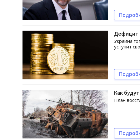
Подроб
Дефицит 
Украина го
уступит св
Подроб
Как будут
План восст
Подроб