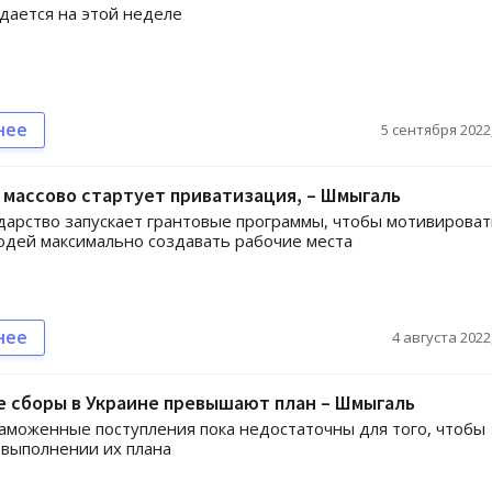
ается на этой неделе
нее
5 сентября 2022,
 массово стартует приватизация, – Шмыгаль
дарство запускает грантовые программы, чтобы мотивироват
юдей максимально создавать рабочие места
нее
4 августа 2022,
 сборы в Украине превышают план – Шмыгаль
аможенные поступления пока недостаточны для того, чтобы
 выполнении их плана