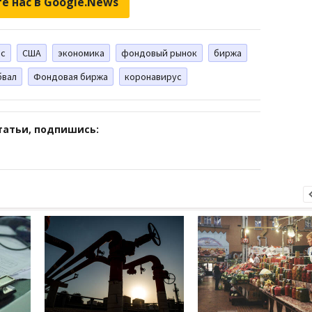
е нас в Google.News
ис
США
экономика
фондовый рынок
биржа
бвал
Фондовая биржа
коронавирус
татьи, подпишись: