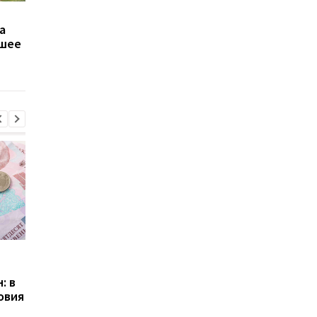
Прогноз роста ВВП и
Американо-украинск
а
инфляции на 2026 год -
фонд восстановлен
йшее
НБУ
начал прием проект
Пенсии для украинцев в
Банки усилили
Польше: кто может
контроль переводов:
: в
получать выплаты
какие операции мог
овия
заблокировать карт