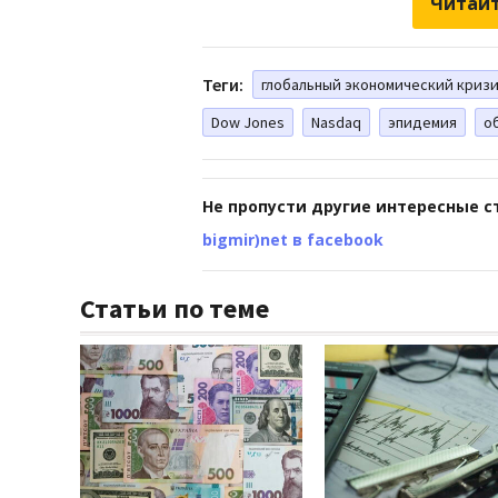
Читайт
Теги:
глобальный экономический криз
Dow Jones
Nasdaq
эпидемия
о
Не пропусти другие интересные с
bigmir)net в facebook
Статьи по теме