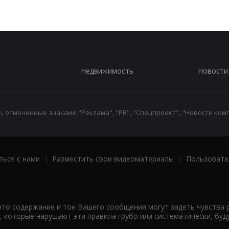
Недвижимость
Новости
 отмеченные знаками "Реклама", "PR", "Спецпроект", "Новости комп
ться с нами
|
Разместить свои видеоматериалы
|
Пользовате
что содержание и тон Вашего сообщения могут задеть чувства 
 которые нарушают эти правила грубо или систематически, буд