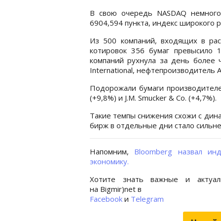
В свою очередь NASDAQ немного
6904,594 пункта, индекс широкого р
Из 500 компаний, входящих в ра
котировок 356 бумаг превысило 
компаний рухнула за день более 
International, нефтепроизводитель A
Подорожали бумаги производителей
(+9,8%) и J.M. Smucker & Co. (+4,7%).
Такие темпы снижения схожи с дин
бирж в отдельные дни стало сильне
Напомним,
Bloomberg назвал ин
экономику.
Хотите знать важные и актуал
на Bigmir)net в
Facebook
и
Telegram