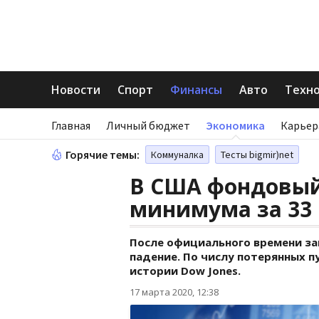
Новости
Спорт
Финансы
Авто
Техн
Главная
Личный бюджет
Экономика
Карьер
Горячие темы:
Коммуналка
Тесты bigmir)net
В США фондовый
минимума за 33 
После официального времени з
падение. По числу потерянных п
истории Dow Jones.
17 марта 2020, 12:38