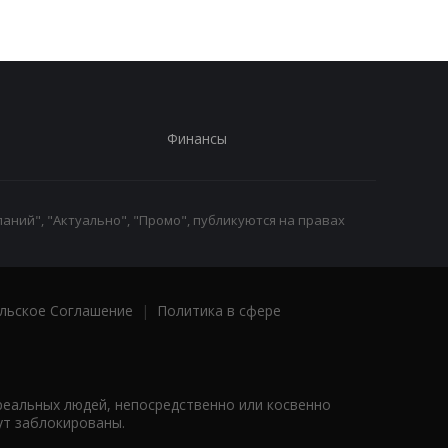
Финансы
аний", "Актуально", "Промо", публикуются на правах
льское Соглашение
|
Политика в сфере
реальных людей, непосредственно или косвенно
ут заблокированы.