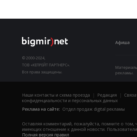
Афиша
© 2000-2024,
ТОВ «КЕПРЕЙТ ПАРТНЕРС».
Материалы,
Все права защищены.
рекламы.
Наши контакты и схема проезда
|
Редакция
|
Связа
конфиденциальности и персональных данных
Реклама на сайте:
Отдел продаж digital рекламы
Оставляя комментарий, пожалуйста, помните о том, 
имеющих отношение к данной новости. Пользователи,
Полная версия правил