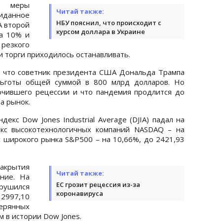
е меры
Читай также:
иданное
НБУ пояснил, что происходит с
 второй
курсом доллара в Украине
на 10% и
резкого
и торги приходилось останавливать.
, что советник президента США Дональда Трампа
льготы общей суммой в 800 млрд долларов. Но
ючившего рецессии и что пандемия продлится до
а рынок.
екс Dow Jones Industrial Average (DJIA) падал на
екс высокотехнологичных компаний NASDAQ – на
с широкого рынка S&P500 – на 10,66%, до 2421,93
закрытия
Читай также:
ние. На
ЕС грозит рецессия из-за
брушился
коронавируса
 2997,10
ерянных
м в истории Dow Jones.