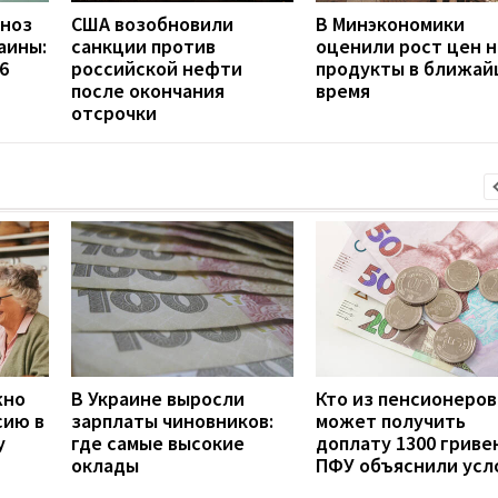
гноз
США возобновили
В Минэкономики
аины:
санкции против
оценили рост цен н
6
российской нефти
продукты в ближа
после окончания
время
отсрочки
жно
В Украине выросли
Кто из пенсионеров
сию в
зарплаты чиновников:
может получить
у
где самые высокие
доплату 1300 гривен
оклады
ПФУ объяснили усл