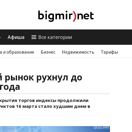
о
Афиша
Все категории
а и образование
Бизнес
Недвижимость
Тарифы
 рынок рухнул до
года
акрытия торгов индексы продолжили
унктов 16 марта стало худшим днем в