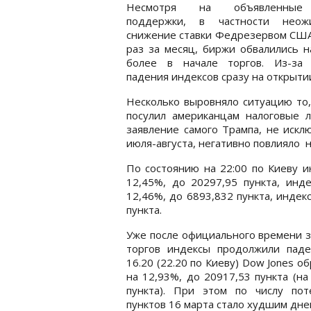
Несмотря на объявленны
поддержки, в частности неож
снижение ставки Федрезервом США
раз за месяц, биржи обвалились 
более в начале торгов. Из-за 
падения индексов сразу на открыти
Несколько выровняло ситуацию то
посулил американцам налоговые 
заявление самого Трампа, не искл
июля-августа, негативно повлияло н
По состоянию на 22:00 по Киеву инд
12,45%, до 20297,95 пункта, инд
12,46%, до 6893,832 пункта, индек
пункта.
Уже после официального времени 
торгов индексы продолжили паде
16.20 (22.20 по Киеву) Dow Jones о
на 12,93%, до 20917,53 пункта (на
пункта). При этом по числу пот
пунктов 16 марта стало худшим дне