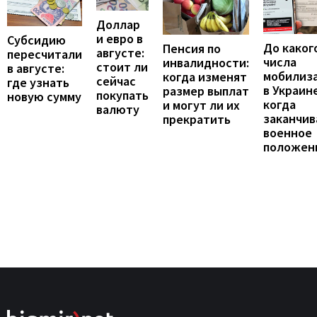
Доллар
и евро в
Субсидию
До каког
Пенсия по
августе:
пересчитали
числа
инвалидности:
стоит ли
в августе:
мобилиз
когда изменят
сейчас
где узнать
в Украине
размер выплат
покупать
новую сумму
когда
и могут ли их
валюту
заканчив
прекратить
военное
положен