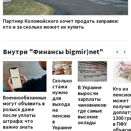
Партнер Коломойского хочет продать заправки:
кто и за сколько может их купить
Внутри "Финансы bigmir)net"
Сколько
стажа
В Украине
Кто из
нужно
выросли
пенсио
Военнообязанных
для
зарплаты
может
могут объявить в
выхода
чиновников:
получи
розыск даже
на
где самые
доплат
после уплаты
пенсию
высокие
1300 гр
штрафа: что
в
оклады
в ПФУ
важно знать
Украине
объясн