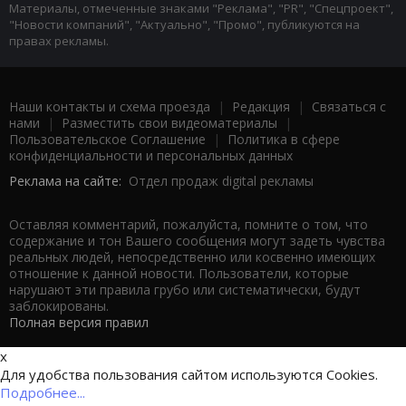
Материалы, отмеченные знаками "Реклама", "PR", "Спецпроект",
"Новости компаний", "Актуально", "Промо", публикуются на
правах рекламы.
Наши контакты и схема проезда
|
Редакция
|
Связаться с
нами
|
Разместить свои видеоматериалы
|
Пользовательское Соглашение
|
Политика в сфере
конфиденциальности и персональных данных
Реклама на сайте:
Отдел продаж digital рекламы
Оставляя комментарий, пожалуйста, помните о том, что
содержание и тон Вашего сообщения могут задеть чувства
реальных людей, непосредственно или косвенно имеющих
отношение к данной новости. Пользователи, которые
нарушают эти правила грубо или систематически, будут
заблокированы.
Полная версия правил
x
Для удобства пользования сайтом используются Cookies.
Подробнее...