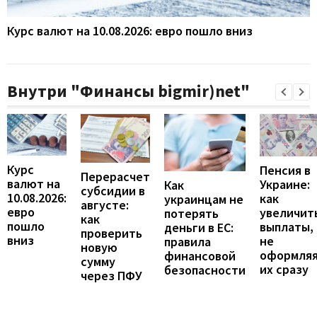
Курс валют на 10.08.2026: евро пошло вниз
Внутри "Финансы bigmir)net"
Курс
Пенсия в
Перерасчет
валют на
Украине:
Как
субсидии в
10.08.2026:
как
украинцам не
августе:
евро
увеличит
потерять
как
пошло
выплаты,
деньги в ЕС:
проверить
вниз
не
правила
новую
оформля
финансовой
сумму
их сразу
безопасности
через ПФУ