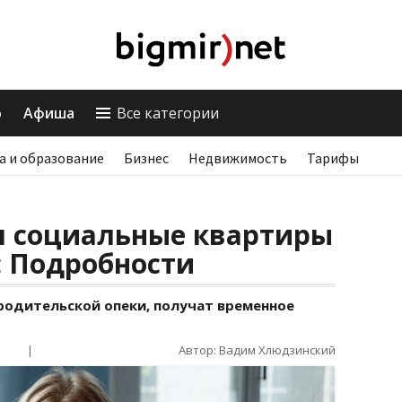
о
Афиша
Все категории
а и образование
Бизнес
Недвижимость
Тарифы
я социальные квартиры
: Подробности
родительской опеки, получат временное
|
Автор: Вадим Хлюдзинский