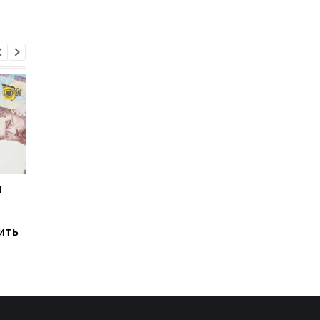
домах
и
Мировые запасы
Остановка морского
топлива почти
коридора может
исчерпаны: эксперт
привести к снижени
ить
предупредил о рисках
производства
для Украины
железной руды