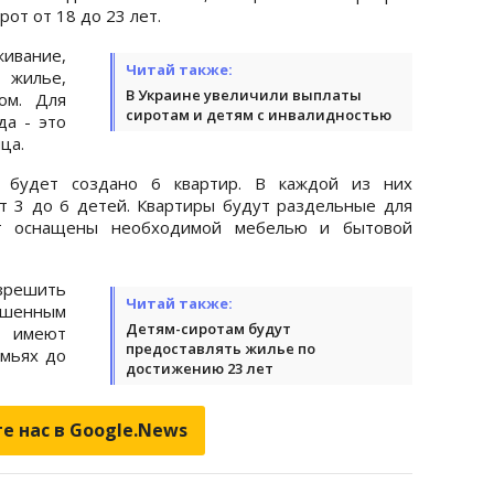
от от 18 до 23 лет.
ивание,
Читай также:
 жилье,
В Украине увеличили выплаты
ом. Для
сиротам и детям с инвалидностью
да - это
ца.
о будет создано 6 квартир. В каждой из них
т 3 до 6 детей. Квартиры будут раздельные для
ут оснащены необходимой мебелью и бытовой
азрешить
Читай также:
шенным
Детям-сиротам будут
е имеют
предоставлять жилье по
емьях до
достижению 23 лет
е нас в Google.News