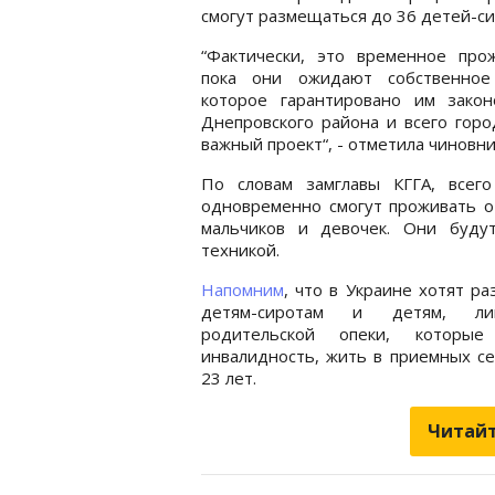
смогут размещаться до 36 детей-сир
“Фактически, это временное прож
пока они ожидают собственное
которое гарантировано им закон
Днепровского района и всего горо
важный проект“, - отметила чиновни
По словам замглавы КГГА, всег
одновременно смогут проживать о
мальчиков и девочек. Они буд
техникой.
Напомним
, что в Украине хотят р
детям-сиротам и детям, ли
родительской опеки, которы
инвалидность, жить в приемных с
23 лет.
Читайт