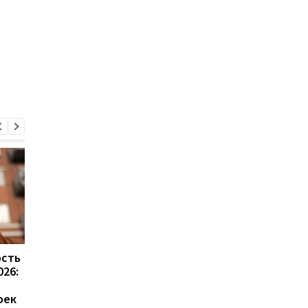
ость
Весеннее потепление в
В Киеве сохраняютс
026:
Киеве грозит
нестабильные граф
протечками и
отключений света: ч
оек
затоплениями в старых
говорят в Yasno