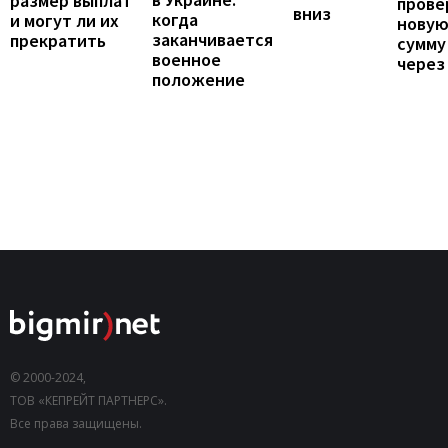
размер выплат
прове
вниз
когда
и могут ли их
нову
заканчивается
прекратить
сумму
военное
через
положение
© 2000-2024,
ТОВ «КЕПРЕЙТ ПАРТНЕРС».
Все права защищены.