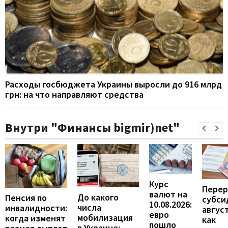
Расходы госбюджета Украины выросли до 916 млрд
грн: на что направляют средства
Внутри "Финансы bigmir)net"
Курс
Перер
валют на
До какого
Пенсия по
субси
10.08.2026:
числа
инвалидности:
август
евро
мобилизация
когда изменят
как
пошло
в Украине: