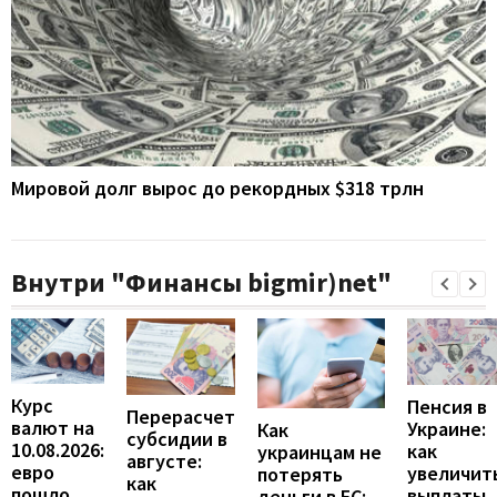
Мировой долг вырос до рекордных $318 трлн
Внутри "Финансы bigmir)net"
Курс
Пенсия в
Перерасчет
валют на
Украине:
Как
субсидии в
10.08.2026:
как
украинцам не
августе:
евро
увеличит
потерять
как
пошло
выплаты,
деньги в ЕС: