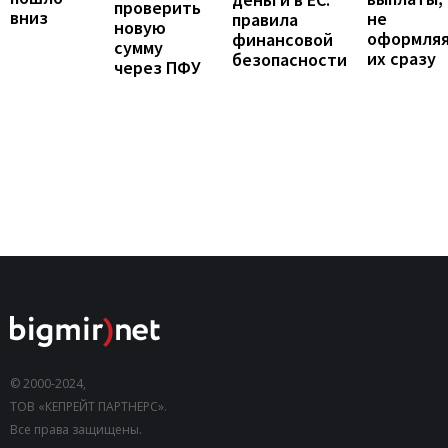
проверить
вниз
не
правила
новую
оформля
финансовой
сумму
их сразу
безопасности
через ПФУ
© 2000-2024,
ТОВ «КЕПРЕЙТ ПАРТНЕРС».
Все права защищены.