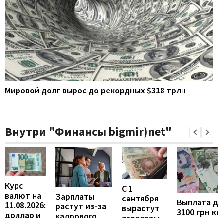
Мировой долг вырос до рекордных $318 трлн
Внутри "Финансы bigmir)net"
Курс
С 1
валют на
Зарплаты
сентября
Выплата 
11.08.2026:
растут из-за
вырастут
3100 грн 
доллар и
кадрового
зарплаты