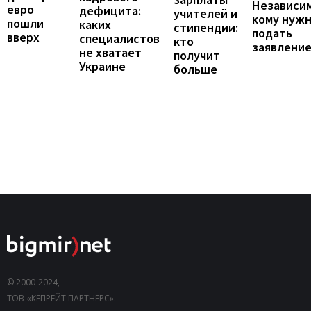
Независим
евро
дефицита:
учителей и
кому нуж
пошли
каких
стипендии:
подать
вверх
специалистов
кто
заявлени
не хватает
получит
Украине
больше
© 2000-2024,
ТОВ «КЕПРЕЙТ ПАРТНЕРС».