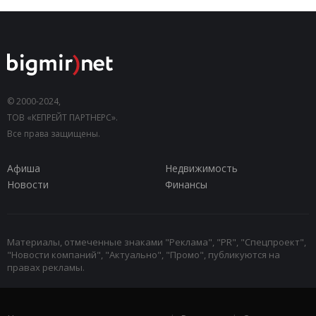
© 2000-2024,
ТОВ «КЕПРЕЙТ ПАРТНЕРС».
Все права защищены.
Афиша
Недвижимость
Новости
Финансы
Материалы, отмеченные знаками "Реклама", "PR", "Спецпроект",
"Новости компаний", "Актуально", "Промо", публикуются на
правах рекламы.