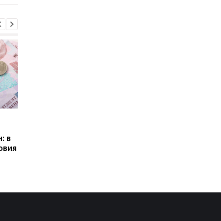
Пенсии для украинцев в
Банки усилили
Польше: кто может
контроль переводов:
: в
получать выплаты
какие операции мог
овия
заблокировать карт