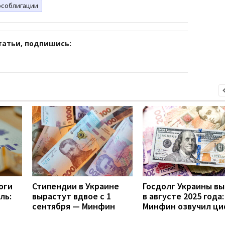
особлигации
татьи, подпишись:
оги
Стипендии в Украине
Госдолг Украины в
ль:
вырастут вдвое с 1
в августе 2025 года:
сентября — Минфин
Минфин озвучил ц