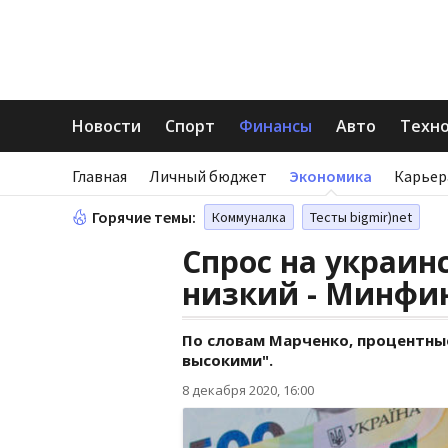
Новости
Спорт
Финансы
Авто
Техн
Главная
Личный бюджет
Экономика
Карьер
Горячие темы:
Коммуналка
Тесты bigmir)net
Спрос на украин
низкий - Минфи
По словам Марченко, процентны
высокими".
8 декабря 2020, 16:00