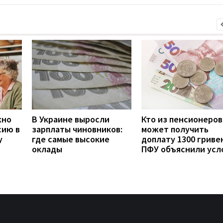
жно
В Украине выросли
Кто из пенсионеров
сию в
зарплаты чиновников:
может получить
у
где самые высокие
доплату 1300 гривен
оклады
ПФУ объяснили усл