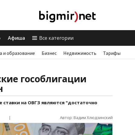
о
Афиша
Все категории
а и образование
Бизнес
Недвижимость
Тарифы
ские гособлигации
н
е ставки на ОВГЗ являются "достаточно
|
Автор: Вадим Хлюдзинский