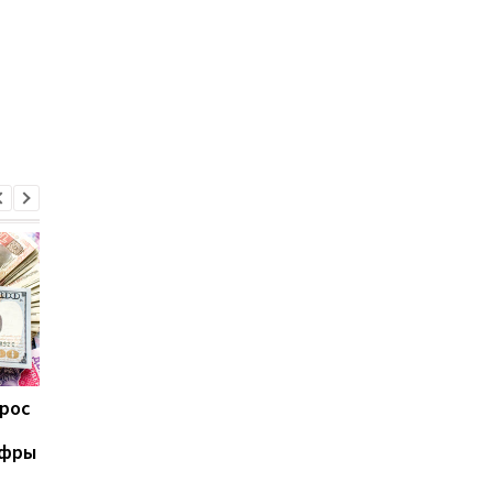
ырос
Минфин назвал сумму
Минфин ухудшил
поступлений в
прогноз: рост зарпла
ифры
госбюджет Украины в
Украине замедлится
августе