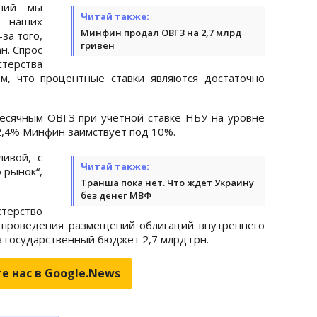
аний мы
Читай также:
 наших
Минфин продал ОВГЗ на 2,7 млрд
за того,
гривен
н. Спрос
терства
м, что процентные ставки являются достаточно
есячным ОВГЗ при учетной ставке НБУ на уровне
2,4% Минфин заимствует под 10%.
ивой, с
Читай также:
 рынок“,
Транша пока нет. Что ждет Украину
без денег МВФ
ерство
 проведения размещений облигаций внутреннего
в государственный бюджет 2,7 млрд грн.
е нас в Google.News