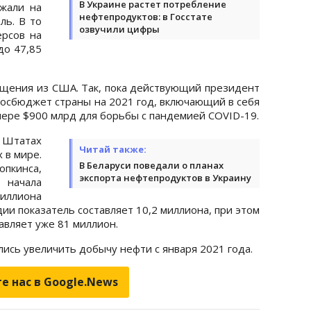
В Украине растет потребление
жали на
нефтепродуктов: в Госстате
ль. В то
озвучили цифры
рсов на
до 47,85
бщения из США. Так, пока действующий президент
госбюджет страны на 2021 год, включающий в себя
мере $900 млрд для борьбы с пандемией COVID-19.
 Штатах
Читай также:
 в мире.
В Беларуси поведали о планах
опкинса,
экспорта нефтепродуктов в Украину
 начала
ллиона
ии показатель составляет 10,2 миллиона, при этом
авляет уже 81 миллион.
ись увеличить добычу нефти с января 2021 года.
е нас в Google.News