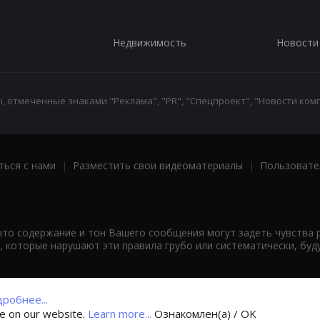
Недвижимость
Новости
 отмеченные знаками "Реклама", "PR", "Спецпроект", "Новости комп
ться с нами
|
Разместить свои видеоматериалы
|
Пользовате
что содержание и тон Вашего сообщения могут задеть чувства 
 которые нарушают эти правила грубо или систематически, буд
робнее...
ce on our website.
Learn more...
Ознакомлен(а) / OK