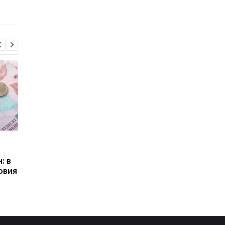
нефти еще на 30 дней
Пенсии для украинцев в
Банки усилили
Польше: кто может
контроль переводов:
: в
получать выплаты
какие операции мог
овия
заблокировать карт