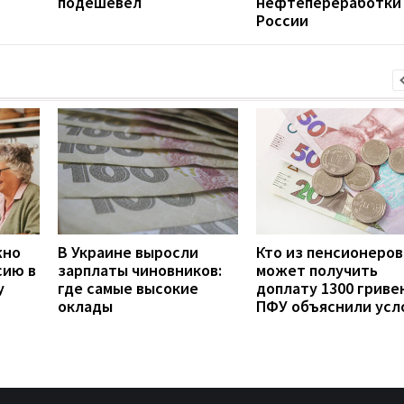
подешевел
нефтепереработки
России
жно
В Украине выросли
Кто из пенсионеров
сию в
зарплаты чиновников:
может получить
у
где самые высокие
доплату 1300 гривен
оклады
ПФУ объяснили усл