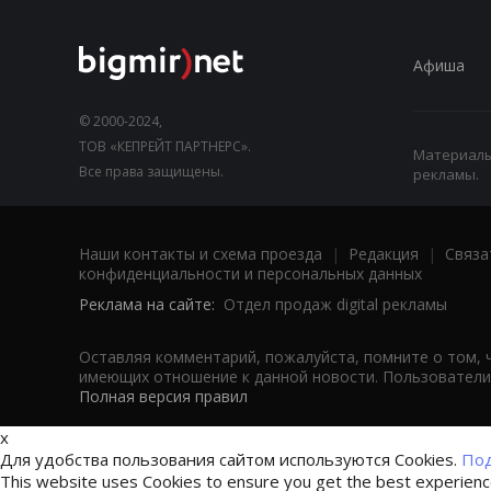
Афиша
© 2000-2024,
ТОВ «КЕПРЕЙТ ПАРТНЕРС».
Материалы,
Все права защищены.
рекламы.
Наши контакты и схема проезда
|
Редакция
|
Связа
конфиденциальности и персональных данных
Реклама на сайте:
Отдел продаж digital рекламы
Оставляя комментарий, пожалуйста, помните о том, 
имеющих отношение к данной новости. Пользователи,
Полная версия правил
x
Для удобства пользования сайтом используются Cookies.
Под
This website uses Cookies to ensure you get the best experien