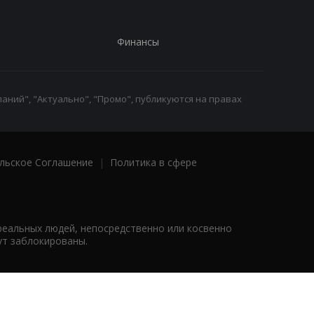
Финансы
аний", "Актуально", "Промо", публикуются на правах
льское Соглашение
|
Политика в сфере
реальных людей, непосредственно или косвенно
ут заблокированы.