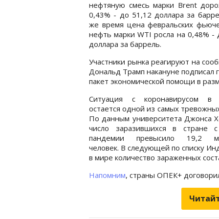
нефтяную смесь марки Brent доро
0,43% - до 51,12 доллара за барре
же время цена февральских фьюче
нефть марки WTI росла на 0,48% - 
доллара за баррель.
Участники рынка реагируют на соо
Дональд Трамп накануне подписал 
пакет экономической помощи в раз
Ситуация с коронавирусом в
остается одной из самых тревожных
По данным университета Джонса Х
число заразившихся в стране с
пандемии превысило 19,2 ми
человек. В следующей по списку Инд
в мире количество зараженных сост
Напомним
, страны ОПЕК+ договорил
Читайт