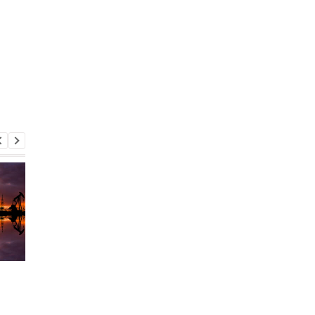
США продлили
Цены на топливо по
ослабление санкций
давлением: чего жд
против российской
украинцам в мае