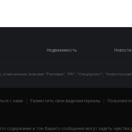
Недвижимость
Новости
 отмеченные знаками "Реклама", "PR", "Спецпроект", "Новости комп
ться с нами
|
Разместить свои видеоматериалы
|
Пользовате
что содержание и тон Вашего сообщения могут задеть чувства 