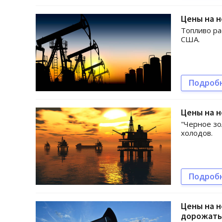
Цены на н
Топливо ра
США.
Подроб
Цены на н
"Черное зо
холодов.
Подроб
Цены на н
дорожать