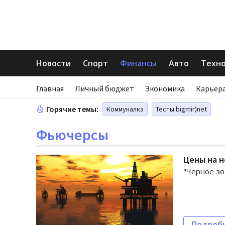
Новости
Спорт
Финансы
Авто
Техн
Главная
Личный бюджет
Экономика
Карьера
Горячие темы:
Коммуналка
Тесты bigmir)net
Фьючерсы
Цены на н
"Черное зо
Подроб