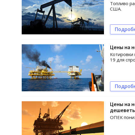
Топливо ра
США.
Подроб
Цены на н
Котировки 
19 для спро
Подроб
Цены на н
дешеветь
ОПЕК пониз