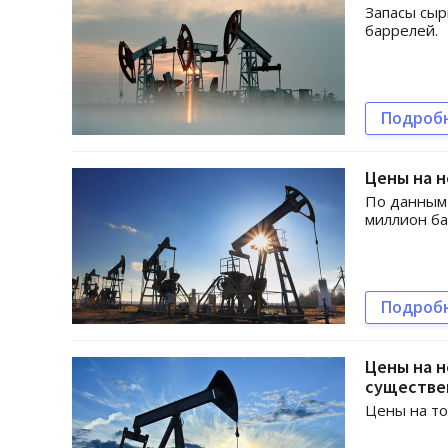
Запасы сыр
баррелей.
Подроб
Цены на н
По данным 
миллион ба
Подроб
Цены на н
существе
Цены на то