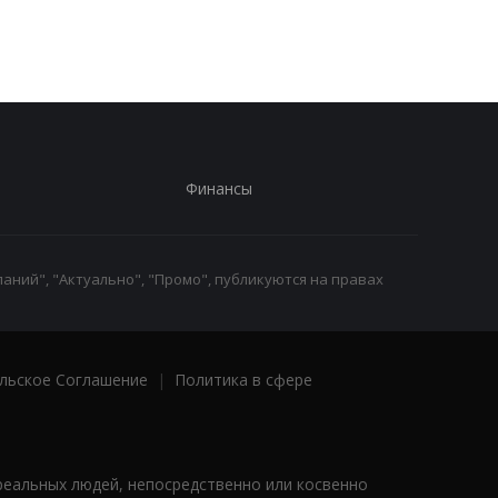
Финансы
аний", "Актуально", "Промо", публикуются на правах
льское Соглашение
|
Политика в сфере
реальных людей, непосредственно или косвенно