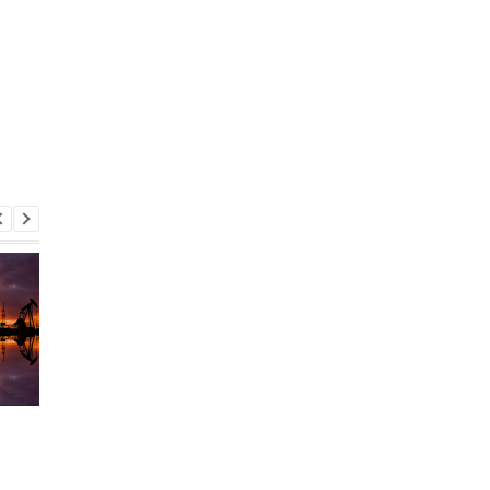
США продлили
Цены на топливо по
ослабление санкций
давлением: чего жд
против российской
украинцам в мае