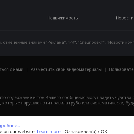
Недвижимость
Новости
 отмеченные знаками "Реклама", "PR", "Спецпроект", "Новости комп
ться с нами
|
Разместить свои видеоматериалы
|
Пользовате
что содержание и тон Вашего сообщения могут задеть чувства 
 которые нарушают эти правила грубо или систематически, буд
робнее...
ce on our website.
Learn more...
Ознакомлен(а) / OK