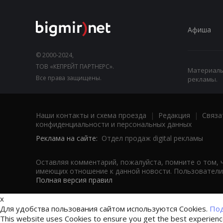
Афиша
© 2000-2024,
ТОВ «КЕПРЕЙТ ПАРТНЕРС».
Материалы,
Все права защищены.
рекламы.
Наши контакты и схема проезда
|
Редакция
|
Связа
конфиденциальности и персональных данных
Реклама на сайте:
Отдел продаж digital рекламы
Оставляя комментарий, пожалуйста, помните о том, 
имеющих отношение к данной новости. Пользователи,
Полная версия правил
x
Для удобства пользования сайтом используются Cookies.
Под
This website uses Cookies to ensure you get the best experien