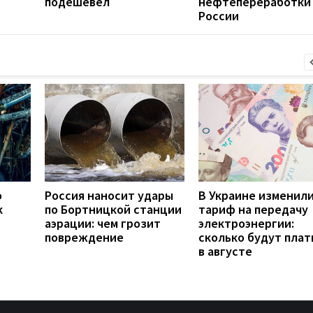
подешевел
нефтепереработки
России
о
Россия наносит удары
В Украине изменил
к
по Бортницкой станции
тариф на передачу
аэрации: чем грозит
электроэнергии:
повреждение
сколько будут плат
в августе