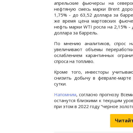
апрельские фьючерсы на северо
нефтяную смесь марки Brent доро
1,75% - до 63,52 доллара за барре
же время цена мартовских фьюче
нефть марки WTI росла на 2,15% - 
доллара за баррель.
По мнению аналитиков, спрос 
увеличивают объемы переработк
ослаблением карантинных огран
спроса на топливо.
Кроме того, инвесторы учитыва
снизить добычу в феврале-марте
сутки.
Напомним
, согласно прогнозу Все
останутся близкими к текущим уров
при этом в 2022 году “черное золот
Читайт