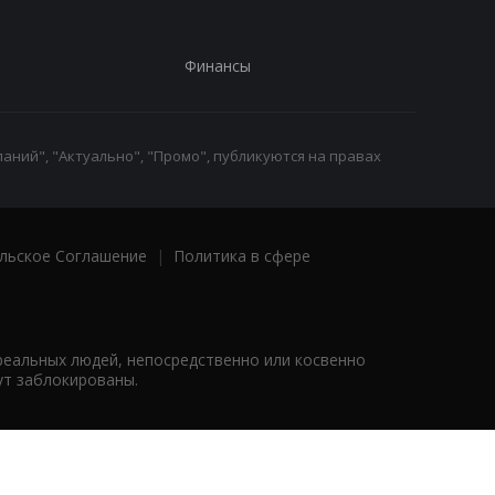
Финансы
аний", "Актуально", "Промо", публикуются на правах
льское Соглашение
|
Политика в сфере
реальных людей, непосредственно или косвенно
ут заблокированы.