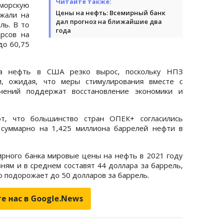
Читайте также:
морскую
Цены на нефть: Всемирный банк
жали на
дал прогноз на ближайшие два
ль. В то
года
рсов на
до 60,75
на нефть в США резко вырос, поскольку НПЗ
и, ожидая, что меры стимулирования вместе с
ичений поддержат восстановление экономики и
ют, что большинство стран ОПЕК+ согласились
 суммарно на 1,425 миллиона баррелей нефти в
мирного банка мировые цены на нефть в 2021 году
ням и в среднем составят 44 доллара за баррель,
о подорожает до 50 долларов за баррель.
е нас в Google.News