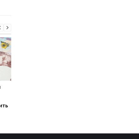
нефти еще на 30 дней
и
Мировые запасы
Остановка морского
топлива почти
коридора может
исчерпаны: эксперт
привести к снижени
ить
предупредил о рисках
производства
для Украины
железной руды