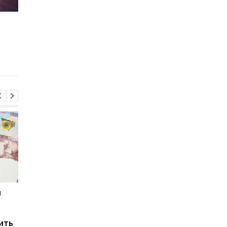
США продлили
Цены на топливо по
ослабление санкций
давлением: чего жд
против российской
украинцам в мае
нефти еще на 30 дней
и
Мировые запасы
Остановка морского
топлива почти
коридора может
исчерпаны: эксперт
привести к снижени
ить
предупредил о рисках
производства