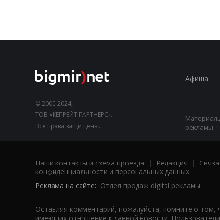
Афиша
© 2000-2024,
ТОВ «КЕПРЕЙТ ПАРТНЕРС».
Материалы,
Все права защищены.
рекламы.
Наши контакты и схема проезда
|
Редакция
|
Связа
конфиденциальности и персональных данных
Реклама на сайте:
Отдел продаж digital рекламы
Оставляя комментарий, пожалуйста, помните о том, 
имеющих отношение к данной новости. Пользователи,