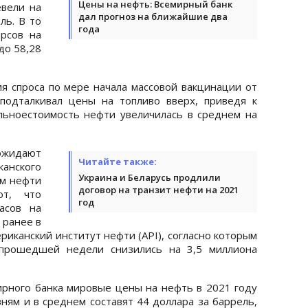
Цены на нефть: Всемирный банк
вели на
дал прогноз на ближайшие два
ль. В то
года
рсов на
до 58,28
я спроса по мере начала массовой вакцинации от
подталкивал цены на топливо вверх, приведя к
льноестоимость нефти увеличилась в среднем на
идают
Читайте также:
нского
Украина и Беларусь продлили
ам нефти
договор на транзит нефти на 2021
ют, что
год
асов на
 ранее в
риканский институт нефти (API), согласно которым
прошедшей недели снизились на 3,5 миллиона
мирного банка мировые цены на нефть в 2021 году
ням и в среднем составят 44 доллара за баррель,