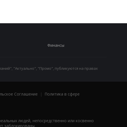
для Украины
железной руды
Финансы
аний", "Актуально", "Промо", публикуются на правах
льское Соглашение
|
Политика в сфере
реальных людей, непосредственно или косвенно
ут заблокированы.