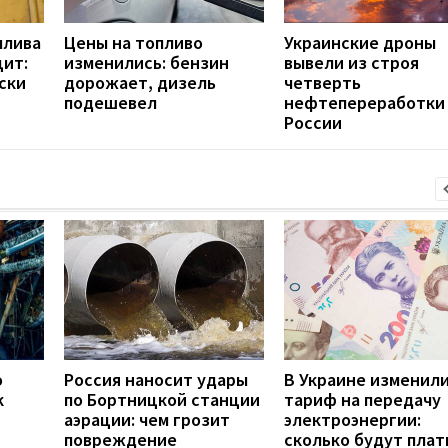
плива
Цены на топливо
Украинские дроны
ит:
изменились: бензин
вывели из строя
ски
дорожает, дизель
четверть
подешевел
нефтепереработки
России
о
Россия наносит удары
В Украине изменил
к
по Бортницкой станции
тариф на передачу
аэрации: чем грозит
электроэнергии:
повреждение
сколько будут плат