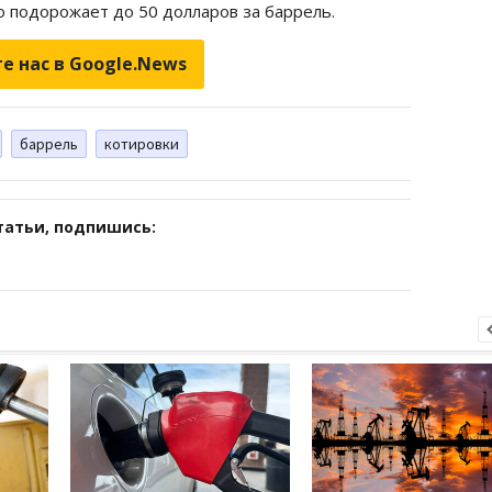
о подорожает до 50 долларов за баррель.
е нас в Google.News
баррель
котировки
татьи, подпишись: