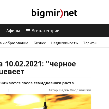
о
Афиша
Все категории
а и образование
Бизнес
Недвижимость
Тарифы
 10.02.2021: "черное
шевеет
снижаются после семидневного роста.
|
Автор: Вадим Хлюдзинский