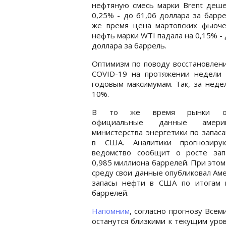
нефтяную смесь марки Brent деше
0,25% - до 61,06 доллара за барре
же время цена мартовских фьюче
нефть марки WTI падала на 0,15% - 
доллара за баррель.
Оптимизм по поводу восстановлени
COVID-19 на протяжении недели 
годовым максимумам. Так, за неде
10%.
В то же время рынки ож
официальные данные америка
министерства энергетики по запас
в США. Аналитики прогнозиру
ведомство сообщит о росте зап
0,985 миллиона баррелей. При этом
среду свои данные опубликовал Аме
запасы нефти в США по итогам 
баррелей.
Напомним
, согласно прогнозу Все
останутся близкими к текущим уров