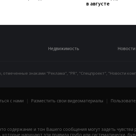
в августе
Недвижимость
Новости
 отмеченные знаками "Реклама", "PR", "Спецпроект", "Новости комп
ться с нами
|
Разместить свои видеоматериалы
|
Пользовате
что содержание и тон Вашего сообщения могут задеть чувства 
 которые нарушают эти правила грубо или систематически, буд