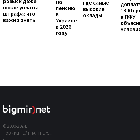
розыск даже
на
где самые
доплат
после уплаты
пенсию
высокие
1300 гр
штрафа: что
в
оклады
в ПФУ
важно знать
Украине
объясн
в 2026
услови
году
© 2000-2024,
ТОВ «КЕПРЕЙТ ПАРТНЕРС».