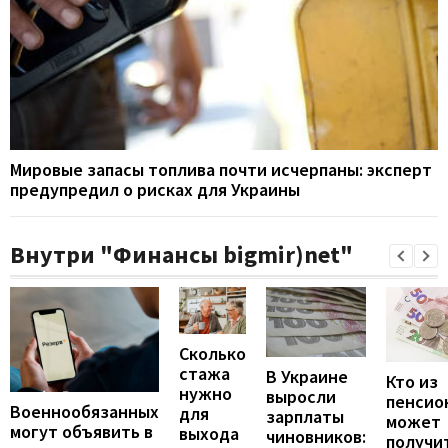
Мировые запасы топлива почти исчерпаны: эксперт
предупредил о рисках для Украины
Внутри "Финансы bigmir)net"
Сколько
стажа
В Украине
Кто из
нужно
выросли
пенсио
Военнообязанных
для
зарплаты
может
могут объявить в
выхода
чиновников:
получи