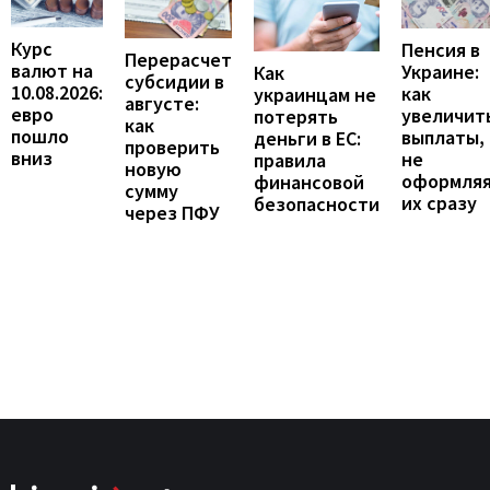
Курс
Пенсия в
Перерасчет
валют на
Украине:
Как
субсидии в
10.08.2026:
как
украинцам не
августе:
евро
увеличит
потерять
как
пошло
выплаты,
деньги в ЕС:
проверить
вниз
не
правила
новую
оформля
финансовой
сумму
их сразу
безопасности
через ПФУ