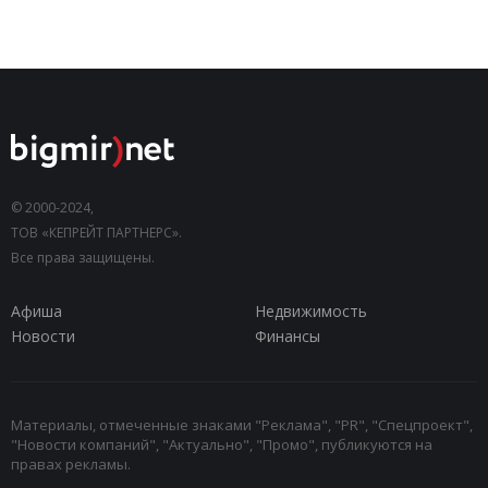
© 2000-2024,
ТОВ «КЕПРЕЙТ ПАРТНЕРС».
Все права защищены.
Афиша
Недвижимость
Новости
Финансы
Материалы, отмеченные знаками "Реклама", "PR", "Спецпроект",
"Новости компаний", "Актуально", "Промо", публикуются на
правах рекламы.