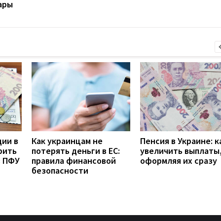
ары
дии в
Как украинцам не
Пенсия в Украине: к
рить
потерять деньги в ЕС:
увеличить выплаты,
з ПФУ
правила финансовой
оформляя их сразу
безопасности