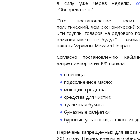
в силу уже через неделю,
с
“Обозреватель”.
“Это постановление носит
политический, чем экономический х
Эти группы товаров на рядового п
влияния иметь не будут”, - заяв
палаты Украины Михаил Непран.
Согласно постановлению Кабми
запрет импорта из РФ попали:
пшеница;
подсолнечное масло;
моющие средства;
средства для чистки;
туалетная бумага;
бумажные салфетки;
буровые установки, а также их д
Перечень запрещенных для ввоза с
2015 году. Периодически его обнов