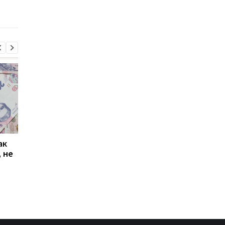
газа
ак
Проезд по 30 грн в
Выплата 3100 грн ко
 не
Киеве: почему
Дню Независимости
работники с низкими
кому нужно подать
зарплатами уходят с
заявление в ПФУ
работы