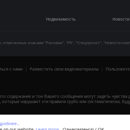
Недвижимость
Новости
 отмеченные знаками "Реклама", "PR", "Спецпроект", "Новости комп
ться с нами
|
Разместить свои видеоматериалы
|
Пользовате
что содержание и тон Вашего сообщения могут задеть чувства 
 которые нарушают эти правила грубо или систематически, буд
робнее...
ce on our website.
Learn more...
Ознакомлен(а) / OK