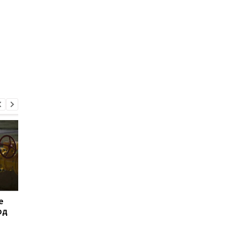
е
Импорт в Украину в 2025
Нафтогаз получил е
рд
году более чем в два
5 млрд грн кредита 
раза превысил экспорт
закупки импортного