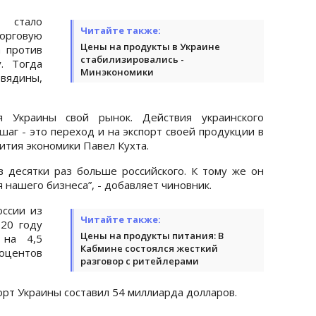
 стало
Читайте также:
орговую
Цены на продукты в Украине
а против
стабилизировались -
. Тогда
Минэкономики
овядины,
я Украины свой рынок. Действия украинского
шаг - это переход и на экспорт своей продукции в
вития экономики Павел Кухта.
 в десятки раз больше российского. К тому же он
 нашего бизнеса”, - добавляет чиновник.
оссии из
Читайте также:
020 году
Цены на продукты питания: В
 на 4,5
Кабмине состоялся жесткий
роцентов
разговор с ритейлерами
орт Украины составил 54 миллиарда долларов.