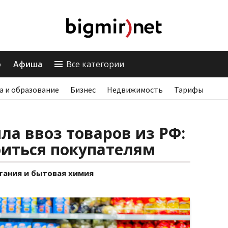
о
Афиша
Все категории
а и образование
Бизнес
Недвижимость
Тарифы
ла ввоз товаров из РФ:
оиться покупателям
тания и бытовая химия