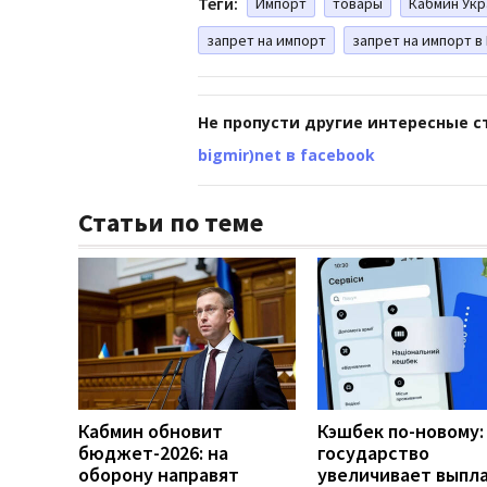
Теги:
Импорт
товары
Кабмин Ук
запрет на импорт
запрет на импорт в
Не пропусти другие интересные с
bigmir)net в facebook
Статьи по теме
Кабмин обновит
Кэшбек по-новому:
бюджет-2026: на
государство
оборону направят
увеличивает выпл