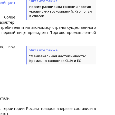
Читайте также:
ообщает
Россия расширила санкции против
украинских госкомпаний: Кто попал
в список
 более
арактер.
отребителя и на экономику страны существенного
ил первый вице-президент Торгово-промышленной
на, под
Читайте также:
“Маниакальная настойчивость":
Кремль - о санкциях США и ЕС
етали.
 территории России товаров впервые составили в
ляют.