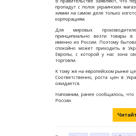
В правительстве заявляют, что пе
пропадут с полок украинских мага
химии на самом деле только изгот
корпорациям.
Для мировых производите
принципиально везти товары в 
именно из России. Поэтому бытов
спокойно может приходить в Укр
Европы, с которой у нас зона св
торговли.
К тому же на европейском рынке це
Соответственно, роста цен в Ук
ожидается.
Напомним, ранее сообщалось, что
России.
Читайт