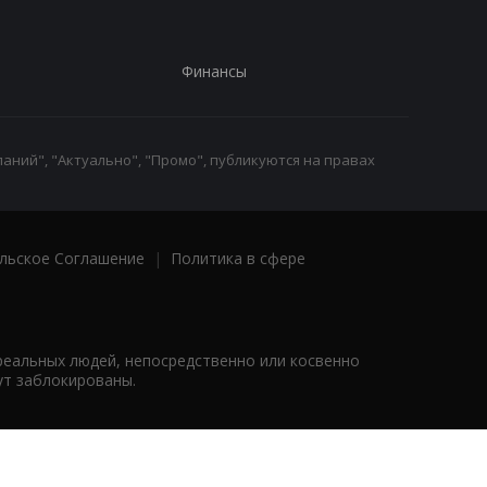
Финансы
аний", "Актуально", "Промо", публикуются на правах
льское Соглашение
|
Политика в сфере
реальных людей, непосредственно или косвенно
ут заблокированы.