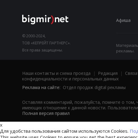
Афиша
© 2000-2024,
ТОВ «КЕПРЕЙТ ПАРТНЕРС».
Материалы,
Все права защищены.
рекламы.
Наши контакты и схема проезда
|
Редакция
|
Связа
конфиденциальности и персональных данных
Реклама на сайте:
Отдел продаж digital рекламы
Оставляя комментарий, пожалуйста, помните о том, 
имеющих отношение к данной новости. Пользователи,
Полная версия правил
x
Для удобства пользования сайтом используются Cookies.
Под
This website uses Cookies to ensure you get the best experien