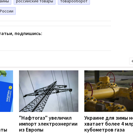
раины
российские товары
товарооборот
 России
татьи, подпишись:
"Нафтогаз" увеличил
Украине для зимы н
импорт электроэнергии
хватает более 4 мл
аты
из Европы
кубометров газа