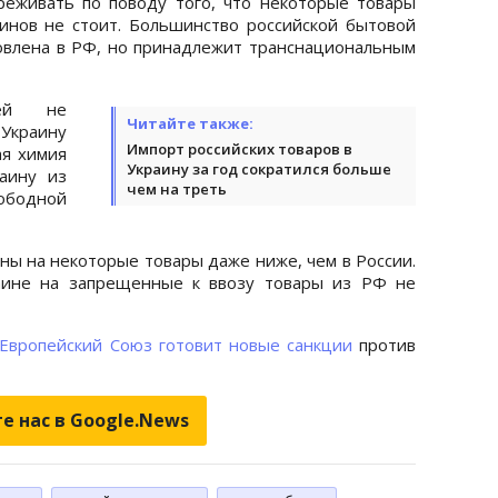
реживать по поводу того, что некоторые товары
зинов не стоит. Большинство российской бытовой
овлена в РФ, но принадлежит транснациональным
лей не
Читайте также:
Украину
Импорт российских товаров в
ая химия
Украину за год сократился больше
аину из
чем на треть
ободной
ны на некоторые товары даже ниже, чем в России.
раине на запрещенные к ввозу товары из РФ не
Европейский Союз готовит новые санкции
против
е нас в Google.News