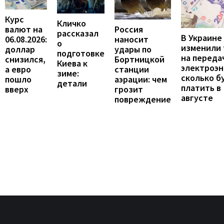
Курс
Кличко
валют на
Россия
рассказал
В Украине
06.08.2026:
наносит
о
изменили
доллар
удары по
подготовке
на переда
снизился,
Бортницкой
Киева к
электроэн
а евро
станции
зиме:
сколько б
пошло
аэрации: чем
детали
платить в
вверх
грозит
августе
повреждение