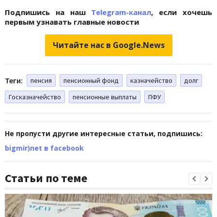
Подпишись на наш
Telegram-канал
, если хочешь
первым узнавать главные новости
Читайте нас в Google.News
Теги:
пенсия
пенсионный фонд
казначейство
долг
Госказначейство
пенсионные выплаты
ПФУ
Не пропусти другие интересные статьи, подпишись:
bigmir)net в facebook
Статьи по теме